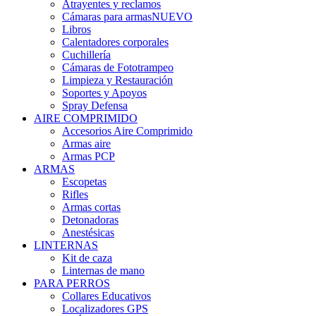
Atrayentes y reclamos
Cámaras para armas
NUEVO
Libros
Calentadores corporales
Cuchillería
Cámaras de Fototrampeo
Limpieza y Restauración
Soportes y Apoyos
Spray Defensa
AIRE COMPRIMIDO
Accesorios Aire Comprimido
Armas aire
Armas PCP
ARMAS
Escopetas
Rifles
Armas cortas
Detonadoras
Anestésicas
LINTERNAS
Kit de caza
Linternas de mano
PARA PERROS
Collares Educativos
Localizadores GPS