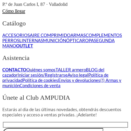
P.º de Juan Carlos I, 87 · Valladolid
Cómo llegar
Catálogo
ACCESORIOS
AIRE COMPRIMIDO
ARMAS
COMPLEMENTOS
PERROS
LINTERNAS
MUNICIÓN
ÓPTICA
ROPA
SEGUNDA
MANO
OUTLET
Asistencia
CONTACTO
Quiénes somos
TALLER armero
BLOG del
cazador
Iniciar sesión/Registrarse
Aviso legal
Política de
privacidad
Política de cookies
Envíos y devoluciones
(!) Armas y
munición
Condiciones de venta
Únete al Club AMPUDIA
Estarás al día de las últimas novedades, obtendrás descuentos
especiales y acceso a ventas privadas. ¡Adelante!