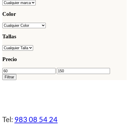
Color
Tallas
Precio
Precio
Precio
mínimo
máximo
Filtrar
Tel:
983 08 54 24