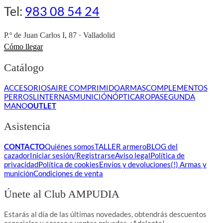
Tel:
983 08 54 24
P.º de Juan Carlos I, 87 · Valladolid
Cómo llegar
Catálogo
ACCESORIOS
AIRE COMPRIMIDO
ARMAS
COMPLEMENTOS
PERROS
LINTERNAS
MUNICIÓN
ÓPTICA
ROPA
SEGUNDA
MANO
OUTLET
Asistencia
CONTACTO
Quiénes somos
TALLER armero
BLOG del
cazador
Iniciar sesión/Registrarse
Aviso legal
Política de
privacidad
Política de cookies
Envíos y devoluciones
(!) Armas y
munición
Condiciones de venta
Únete al Club AMPUDIA
Estarás al día de las últimas novedades, obtendrás descuentos