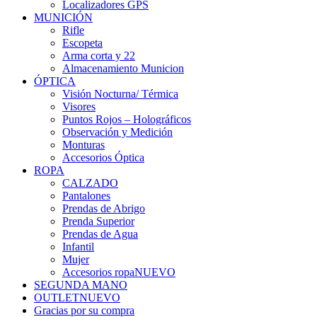
Localizadores GPS
MUNICIÓN
Rifle
Escopeta
Arma corta y 22
Almacenamiento Municion
ÓPTICA
Visión Nocturna/ Térmica
Visores
Puntos Rojos – Holográficos
Observación y Medición
Monturas
Accesorios Óptica
ROPA
CALZADO
Pantalones
Prendas de Abrigo
Prenda Superior
Prendas de Agua
Infantil
Mujer
Accesorios ropa
NUEVO
SEGUNDA MANO
OUTLET
NUEVO
Gracias por su compra