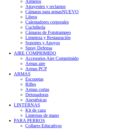
Armeros
Atrayentes y reclamos
Cámaras para armas
NUEVO
Libros
Calentadores corporales
Cuchillería
Cámaras de Fototrampeo
Limpieza y Restauración
Soportes y Apoyos
Spray Defensa
AIRE COMPRIMIDO
Accesorios Aire Comprimido
Armas aire
Armas PCP
ARMAS
Escopetas
Rifles
Armas cortas
Detonadoras
Anestésicas
LINTERNAS
Kit de caza
Linternas de mano
PARA PERROS
Collares Educativos