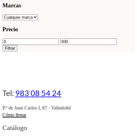
Marcas
Precio
Precio
Precio
mínimo
máximo
Filtrar
Tel:
983 08 54 24
P.º de Juan Carlos I, 87 · Valladolid
Cómo llegar
Catálogo