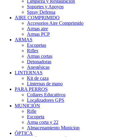
Limpieza y Restauración
Soportes y Apoyos
Spray Defensa
AIRE COMPRIMIDO
Accesorios Aire Comprimido
Armas aire
Armas PCP
ARMAS
Escopetas
Rifles
Armas cortas
Detonadoras
Anestésicas
LINTERNAS
Kit de caza
Linternas de mano
PARA PERROS
Collares Educativos
Localizadores GPS
MUNICIÓN
Rifle
Escopeta
Arma corta y 22
Almacenamiento Municion
ÓPTICA