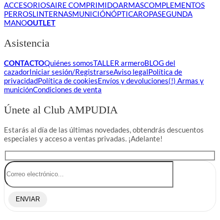
ACCESORIOS
AIRE COMPRIMIDO
ARMAS
COMPLEMENTOS
PERROS
LINTERNAS
MUNICIÓN
ÓPTICA
ROPA
SEGUNDA
MANO
OUTLET
Asistencia
CONTACTO
Quiénes somos
TALLER armero
BLOG del
cazador
Iniciar sesión/Registrarse
Aviso legal
Política de
privacidad
Política de cookies
Envíos y devoluciones
(!) Armas y
munición
Condiciones de venta
Únete al Club AMPUDIA
Estarás al día de las últimas novedades, obtendrás descuentos
especiales y acceso a ventas privadas. ¡Adelante!
ENVIAR