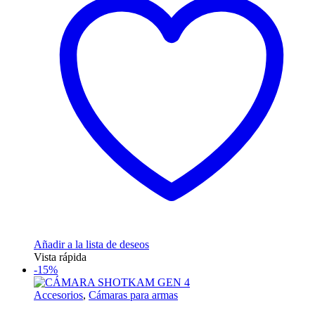
variantes.
Las
opciones
se
pueden
elegir
en
la
página
de
producto
Añadir a la lista de deseos
Vista rápida
-15%
Accesorios
,
Cámaras para armas