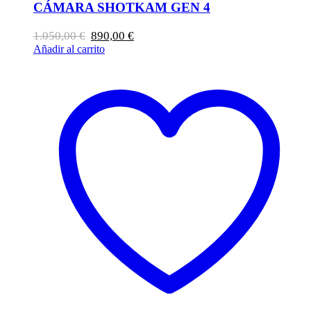
CÁMARA SHOTKAM GEN 4
El
El
1.050,00
€
890,00
€
precio
precio
Añadir al carrito
original
actual
era:
es:
1.050,00 €.
890,00 €.