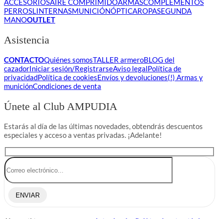
ACCESORIOS
AIRE COMPRIMIDO
ARMAS
COMPLEMENTOS
PERROS
LINTERNAS
MUNICIÓN
ÓPTICA
ROPA
SEGUNDA
MANO
OUTLET
Asistencia
CONTACTO
Quiénes somos
TALLER armero
BLOG del
cazador
Iniciar sesión/Registrarse
Aviso legal
Política de
privacidad
Política de cookies
Envíos y devoluciones
(!) Armas y
munición
Condiciones de venta
Únete al Club AMPUDIA
Estarás al día de las últimas novedades, obtendrás descuentos
especiales y acceso a ventas privadas. ¡Adelante!
ENVIAR