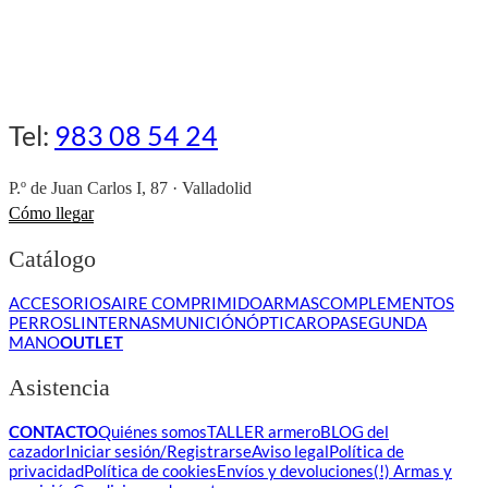
Tel:
983 08 54 24
P.º de Juan Carlos I, 87 · Valladolid
Cómo llegar
Catálogo
ACCESORIOS
AIRE COMPRIMIDO
ARMAS
COMPLEMENTOS
PERROS
LINTERNAS
MUNICIÓN
ÓPTICA
ROPA
SEGUNDA
MANO
OUTLET
Asistencia
CONTACTO
Quiénes somos
TALLER armero
BLOG del
cazador
Iniciar sesión/Registrarse
Aviso legal
Política de
privacidad
Política de cookies
Envíos y devoluciones
(!) Armas y