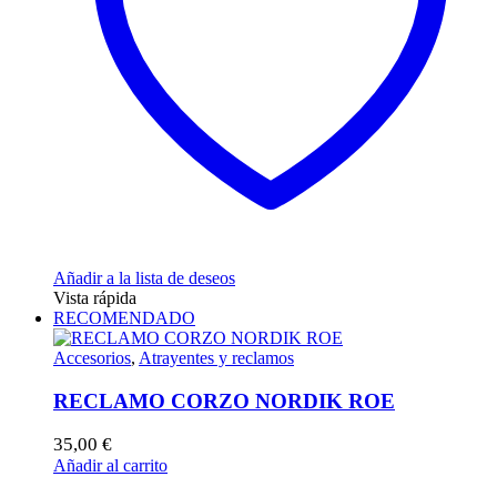
en
la
página
de
producto
Añadir a la lista de deseos
Vista rápida
RECOMENDADO
Accesorios
,
Atrayentes y reclamos
RECLAMO CORZO NORDIK ROE
35,00
€
Añadir al carrito