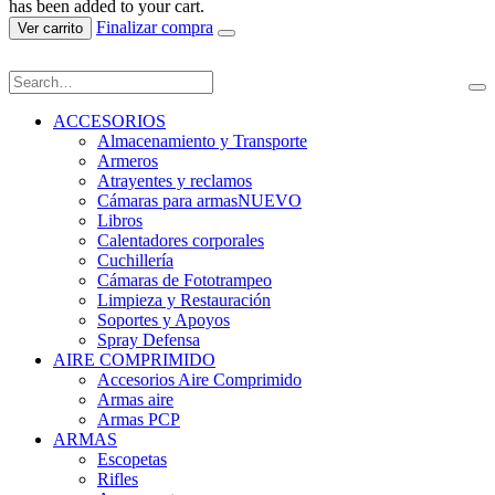
has been added to your cart.
Finalizar compra
Ver carrito
ACCESORIOS
Almacenamiento y Transporte
Armeros
Atrayentes y reclamos
Cámaras para armas
NUEVO
Libros
Calentadores corporales
Cuchillería
Cámaras de Fototrampeo
Limpieza y Restauración
Soportes y Apoyos
Spray Defensa
AIRE COMPRIMIDO
Accesorios Aire Comprimido
Armas aire
Armas PCP
ARMAS
Escopetas
Rifles