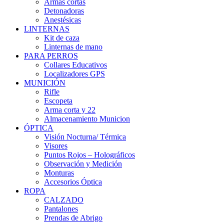
Armas cortas
Detonadoras
Anestésicas
LINTERNAS
Kit de caza
Linternas de mano
PARA PERROS
Collares Educativos
Localizadores GPS
MUNICIÓN
Rifle
Escopeta
Arma corta y 22
Almacenamiento Municion
ÓPTICA
Visión Nocturna/ Térmica
Visores
Puntos Rojos – Holográficos
Observación y Medición
Monturas
Accesorios Óptica
ROPA
CALZADO
Pantalones
Prendas de Abrigo