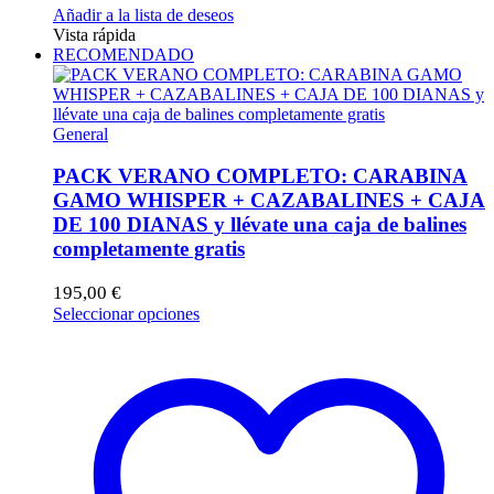
Añadir a la lista de deseos
Vista rápida
RECOMENDADO
General
PACK VERANO COMPLETO: CARABINA
GAMO WHISPER + CAZABALINES + CAJA
DE 100 DIANAS y llévate una caja de balines
completamente gratis
195,00
€
Este
Seleccionar opciones
producto
tiene
múltiples
variantes.
Las
opciones
se
pueden
elegir