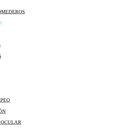
COMEDEROS
!
S
S
MPEO
IÓN
Y OCULAR