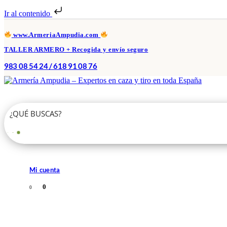
Ir al contenido
www.ArmeriaAmpudia.com
TALLER ARMERO + Recogida y envío seguro
983 08 54 24 / 618 91 08 76
Mi cuenta
0
0