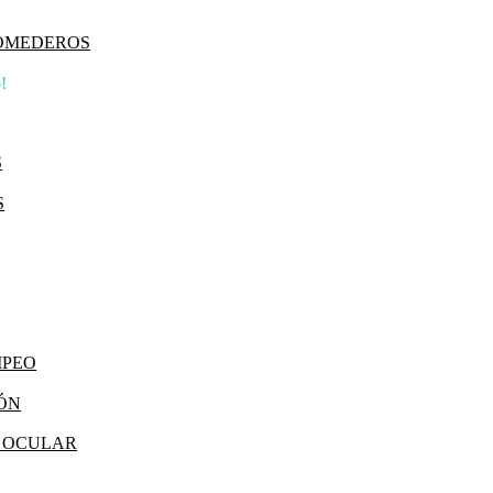
COMEDEROS
!
S
S
MPEO
IÓN
Y OCULAR