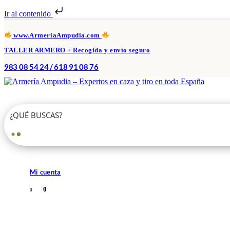
Ir al contenido
www.ArmeriaAmpudia.com
TALLER ARMERO + Recogida y envío seguro
983 08 54 24 / 618 91 08 76
Mi cuenta
0
0