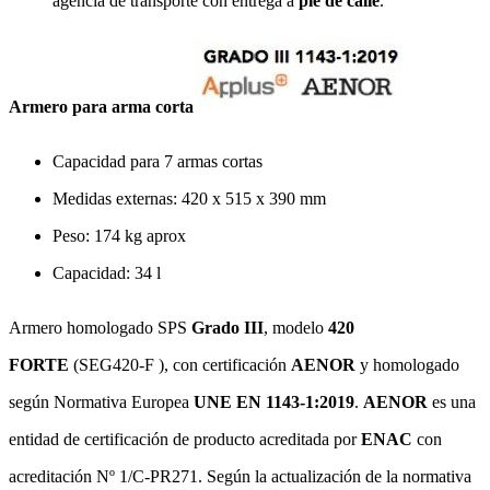
agencia de transporte con entrega a
pie de calle
.
Armero para arma corta
Capacidad para 7 armas cortas
Medidas externas: 420 x 515 x 390 mm
Peso: 174 kg aprox
Capacidad: 34 l
Armero homologado SPS
Grado III
, modelo
420
FORTE
(SEG420-F ), con certificación
AENOR
y homologado
según Normativa Europea
UNE EN 1143-1:2019
.
AENOR
es una
entidad de certificación de producto acreditada por
ENAC
con
acreditación Nº 1/C-PR271. Según la actualización de la normativa