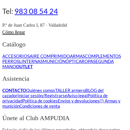
Tel:
983 08 54 24
P.º de Juan Carlos I, 87 · Valladolid
Cómo llegar
Catálogo
ACCESORIOS
AIRE COMPRIMIDO
ARMAS
COMPLEMENTOS
PERROS
LINTERNAS
MUNICIÓN
ÓPTICA
ROPA
SEGUNDA
MANO
OUTLET
Asistencia
CONTACTO
Quiénes somos
TALLER armero
BLOG del
cazador
Iniciar sesión/Registrarse
Aviso legal
Política de
privacidad
Política de cookies
Envíos y devoluciones
(!) Armas y
munición
Condiciones de venta
Únete al Club AMPUDIA
Estarás al día de las últimas novedades, obtendrás descuentos