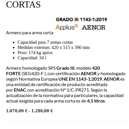
CORTAS
Armero para arma corta
Capacidad para 7 armas cortas
Medidas externas: 420 x 515 x 390 mm
Peso: 174 kg aprox
Capacidad: 34 l
Armero homologado SPS
Grado III
, modelo
420
FORTE
(SEG420-F ), con certificación
AENOR
y homologado
según Normativa Europea
UNE EN 1143-1:2019
.
AENOR
es
una entidad de certificación de producto acreditada
por
ENAC
con acreditación Nº 1/C-PR271. Según la
actualización de la normativa para particulares, la capacidad
actual exigida para cada arma corta es de
4,5 litros
.
Rango
1.070,00
€
1.288,00
€
-
de
precios:
desde