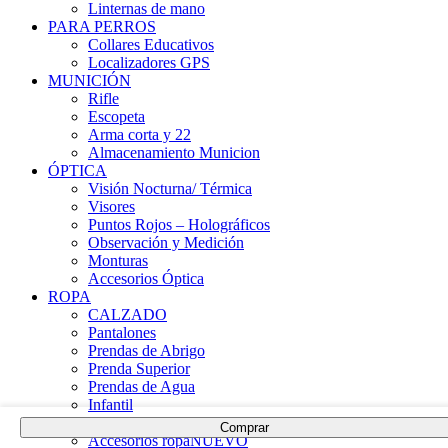
Linternas de mano
PARA PERROS
Collares Educativos
Localizadores GPS
MUNICIÓN
Rifle
Escopeta
Arma corta y 22
Almacenamiento Municion
ÓPTICA
Visión Nocturna/ Térmica
Visores
Puntos Rojos – Holográficos
Observación y Medición
Monturas
Accesorios Óptica
ROPA
CALZADO
Pantalones
Prendas de Abrigo
Prenda Superior
Prendas de Agua
Infantil
Mujer
Comprar
Accesorios ropa
NUEVO