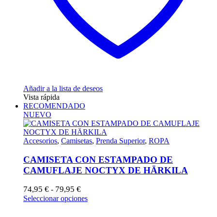
Añadir a la lista de deseos
Vista rápida
RECOMENDADO
NUEVO
Accesorios
,
Camisetas
,
Prenda Superior
,
ROPA
CAMISETA CON ESTAMPADO DE
CAMUFLAJE NOCTYX DE HÄRKILA
Rango
74,95
€
79,95
€
-
de
Este
Seleccionar opciones
precios:
producto
desde
tiene