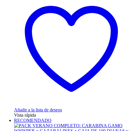
74,95 €
múltiples
hasta
variantes.
79,95 €
Las
opciones
se
pueden
elegir
en
la
página
de
producto
Añadir a la lista de deseos
Vista rápida
RECOMENDADO