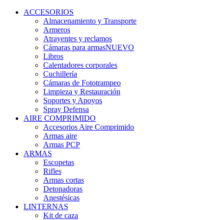
ACCESORIOS
Almacenamiento y Transporte
Armeros
Atrayentes y reclamos
Cámaras para armas
NUEVO
Libros
Calentadores corporales
Cuchillería
Cámaras de Fototrampeo
Limpieza y Restauración
Soportes y Apoyos
Spray Defensa
AIRE COMPRIMIDO
Accesorios Aire Comprimido
Armas aire
Armas PCP
ARMAS
Escopetas
Rifles
Armas cortas
Detonadoras
Anestésicas
LINTERNAS
Kit de caza