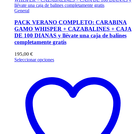
General
PACK VERANO COMPLETO: CARABINA
GAMO WHISPER + CAZABALINES + CAJA
DE 100 DIANAS y llévate una caja de balines
completamente gratis
195,00
€
Este
Seleccionar opciones
producto
tiene
múltiples
variantes.
Las
opciones
se
pueden
elegir
en
la
página
de