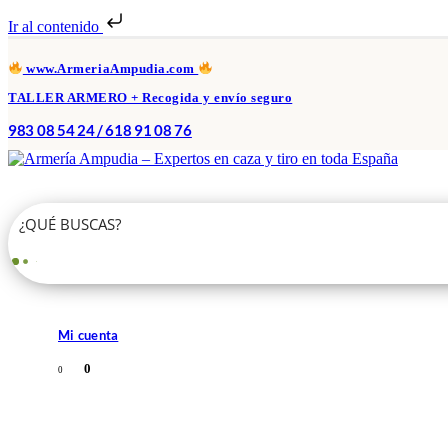
Ir al contenido
www.ArmeriaAmpudia.com
TALLER ARMERO + Recogida y envío seguro
983 08 54 24 / 618 91 08 76
Mi cuenta
0
0