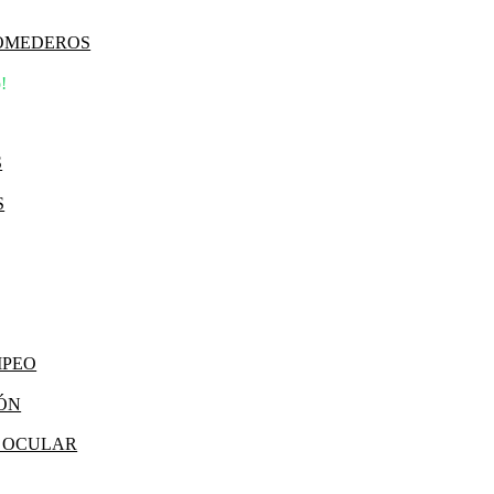
COMEDEROS
!
S
S
MPEO
IÓN
Y OCULAR