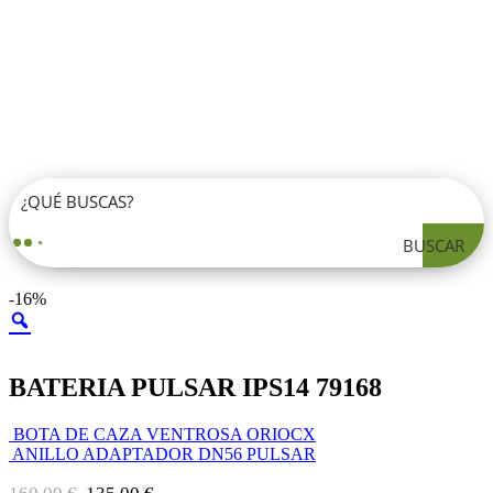
BUSCAR
-16%
BATERIA PULSAR IPS14 79168
BOTA DE CAZA VENTROSA ORIOCX
ANILLO ADAPTADOR DN56 PULSAR
El
El