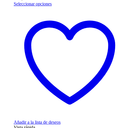
Este
Seleccionar opciones
producto
tiene
múltiples
variantes.
Las
opciones
se
pueden
elegir
en
la
página
de
producto
Añadir a la lista de deseos
Vista rápida