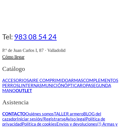
Tel:
983 08 54 24
P.º de Juan Carlos I, 87 · Valladolid
Cómo llegar
Catálogo
ACCESORIOS
AIRE COMPRIMIDO
ARMAS
COMPLEMENTOS
PERROS
LINTERNAS
MUNICIÓN
ÓPTICA
ROPA
SEGUNDA
MANO
OUTLET
Asistencia
CONTACTO
Quiénes somos
TALLER armero
BLOG del
cazador
Iniciar sesión/Registrarse
Aviso legal
Política de
privacidad
Política de cookies
Envíos y devoluciones
(!) Armas y