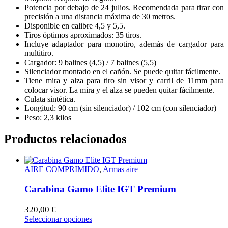
Potencia por debajo de 24 julios. Recomendada para tirar con
precisión a una distancia máxima de 30 metros.
Disponible en calibre 4,5 y 5,5.
Tiros óptimos aproximados: 35 tiros.
Incluye adaptador para monotiro, además de cargador para
multitiro.
Cargador: 9 balines (4,5) / 7 balines (5,5)
Silenciador montado en el cañón. Se puede quitar fácilmente.
Tiene mira y alza para tiro sin visor y carril de 11mm para
colocar visor. La mira y el alza se pueden quitar fácilmente.
Culata sintética.
Longitud: 90 cm (sin silenciador) / 102 cm (con silenciador)
Peso: 2,3 kilos
Productos relacionados
AIRE COMPRIMIDO
,
Armas aire
Carabina Gamo Elite IGT Premium
320,00
€
Este
Seleccionar opciones
producto