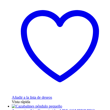
tiene
múltiples
variantes.
Las
opciones
se
pueden
elegir
en
la
página
de
producto
Añadir a la lista de deseos
Vista rápida