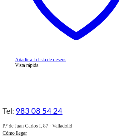
de
producto
Añadir a la lista de deseos
Vista rápida
Tel:
983 08 54 24
P.º de Juan Carlos I, 87 · Valladolid
Cómo llegar