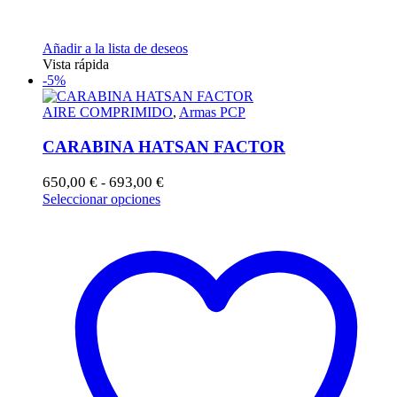
Añadir a la lista de deseos
Vista rápida
-5%
AIRE COMPRIMIDO
,
Armas PCP
CARABINA HATSAN FACTOR
Rango
650,00
€
693,00
€
-
de
Este
Seleccionar opciones
precios:
producto
desde
tiene
650,00 €
múltiples
hasta
variantes.
693,00 €
Las
opciones
se
pueden
elegir
en
la
página