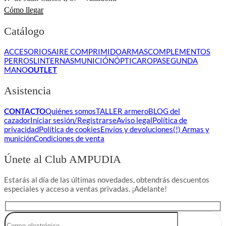
Cómo llegar
Catálogo
ACCESORIOS
AIRE COMPRIMIDO
ARMAS
COMPLEMENTOS
PERROS
LINTERNAS
MUNICIÓN
ÓPTICA
ROPA
SEGUNDA
MANO
OUTLET
Asistencia
CONTACTO
Quiénes somos
TALLER armero
BLOG del
cazador
Iniciar sesión/Registrarse
Aviso legal
Política de
privacidad
Política de cookies
Envíos y devoluciones
(!) Armas y
munición
Condiciones de venta
Únete al Club AMPUDIA
Estarás al día de las últimas novedades, obtendrás descuentos
especiales y acceso a ventas privadas. ¡Adelante!