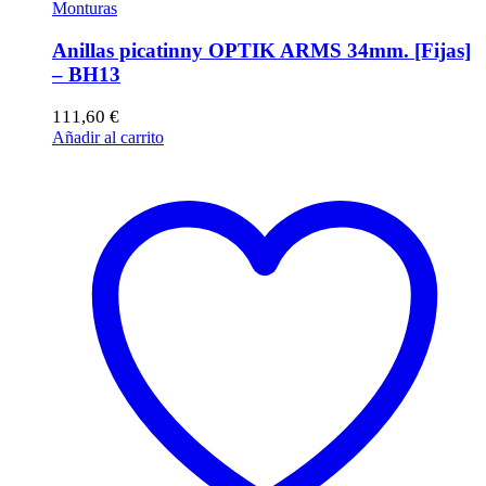
Monturas
Anillas picatinny OPTIK ARMS 34mm. [Fijas]
– BH13
111,60
€
Añadir al carrito