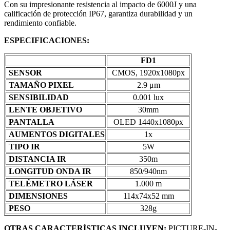
Con su impresionante resistencia al impacto de 6000J y una
calificación de protección IP67, garantiza durabilidad y un
rendimiento confiable.
ESPECIFICACIONES:
FD1
SENSOR
CMOS, 1920x1080px
TAMAÑO PIXEL
2.9 μm
SENSIBILIDAD
0.001 lux
LENTE OBJETIVO
30mm
PANTALLA
OLED 1440x1080px
AUMENTOS DIGITALES
1x
TIPO IR
5W
DISTANCIA IR
350m
LONGITUD ONDA IR
850/940nm
TELÉMETRO LÁSER
1.000 m
DIMENSIONES
114x74x52 mm
PESO
328g
OTRAS CARACTERÍSTICAS INCLUYEN:
PICTURE-IN-