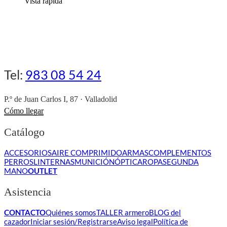
Vista rápida
Tel:
983 08 54 24
P.º de Juan Carlos I, 87 · Valladolid
Cómo llegar
Catálogo
ACCESORIOS
AIRE COMPRIMIDO
ARMAS
COMPLEMENTOS
PERROS
LINTERNAS
MUNICIÓN
ÓPTICA
ROPA
SEGUNDA
MANO
OUTLET
Asistencia
CONTACTO
Quiénes somos
TALLER armero
BLOG del
cazador
Iniciar sesión/Registrarse
Aviso legal
Política de