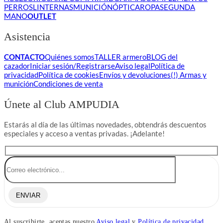
PERROS
LINTERNAS
MUNICIÓN
ÓPTICA
ROPA
SEGUNDA
MANO
OUTLET
Asistencia
CONTACTO
Quiénes somos
TALLER armero
BLOG del
cazador
Iniciar sesión/Registrarse
Aviso legal
Política de
privacidad
Política de cookies
Envíos y devoluciones
(!) Armas y
munición
Condiciones de venta
Únete al Club AMPUDIA
Estarás al día de las últimas novedades, obtendrás descuentos
especiales y acceso a ventas privadas. ¡Adelante!
ENVIAR
Al suscribirte, aceptas nuestro
Aviso legal
y
Política de privacidad.