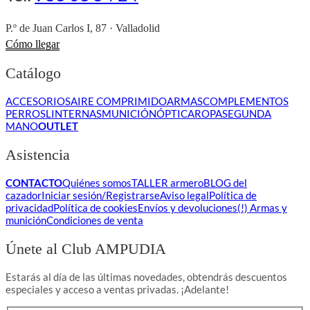
P.º de Juan Carlos I, 87 · Valladolid
Cómo llegar
Catálogo
ACCESORIOS
AIRE COMPRIMIDO
ARMAS
COMPLEMENTOS
PERROS
LINTERNAS
MUNICIÓN
ÓPTICA
ROPA
SEGUNDA
MANO
OUTLET
Asistencia
CONTACTO
Quiénes somos
TALLER armero
BLOG del
cazador
Iniciar sesión/Registrarse
Aviso legal
Política de
privacidad
Política de cookies
Envíos y devoluciones
(!) Armas y
munición
Condiciones de venta
Únete al Club AMPUDIA
Estarás al día de las últimas novedades, obtendrás descuentos
especiales y acceso a ventas privadas. ¡Adelante!