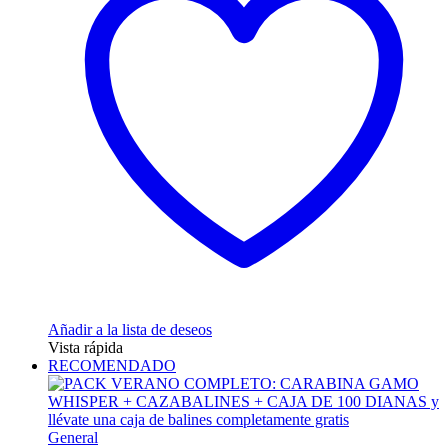
79,95 €
Las
opciones
se
pueden
elegir
en
la
página
de
producto
Añadir a la lista de deseos
Vista rápida
RECOMENDADO
General