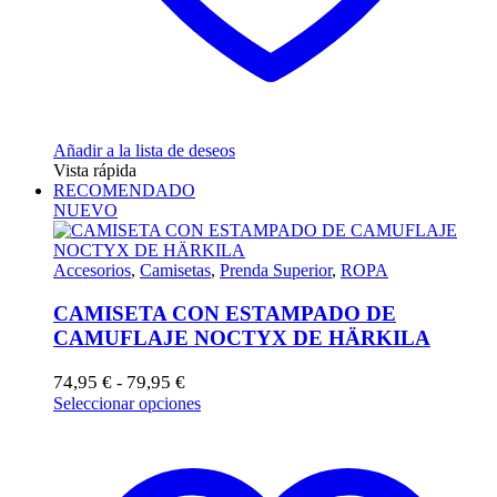
Añadir a la lista de deseos
Vista rápida
RECOMENDADO
NUEVO
Accesorios
,
Camisetas
,
Prenda Superior
,
ROPA
CAMISETA CON ESTAMPADO DE
CAMUFLAJE NOCTYX DE HÄRKILA
Rango
74,95
€
79,95
€
-
de
Este
Seleccionar opciones
precios:
producto
desde
tiene
74,95 €
múltiples
hasta
variantes.