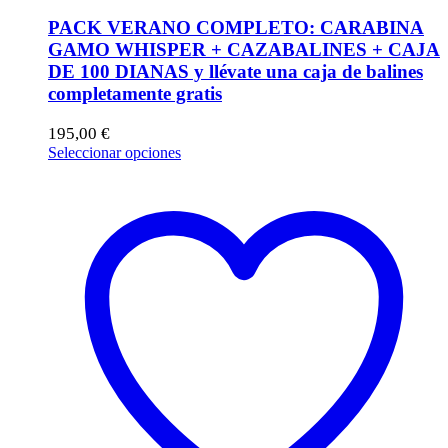
PACK VERANO COMPLETO: CARABINA
GAMO WHISPER + CAZABALINES + CAJA
DE 100 DIANAS y llévate una caja de balines
completamente gratis
195,00
€
Este
Seleccionar opciones
producto
tiene
múltiples
variantes.
Las
opciones
se
pueden
elegir
en
la
página
de
producto