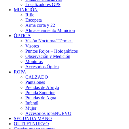
Localizadores GPS
MUNICIÓN
Rifle
Escopeta
Arma corta y 22
Almacenamiento Municion
ÓPTICA
Visión Nocturna/ Térmica
Visores
Puntos Rojos – Holográficos
Observación y Medición
Monturas
Accesorios Óptica
ROPA
CALZADO
Pantalones
Prendas de Abrigo
Prenda Superior
Prendas de Agua
Infantil
Mujer
Accesorios ropa
NUEVO
SEGUNDA MANO
OUTLET
NUEVO
Gracias por su compra