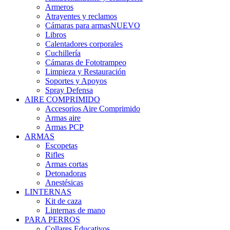
Armeros
Atrayentes y reclamos
Cámaras para armas
NUEVO
Libros
Calentadores corporales
Cuchillería
Cámaras de Fototrampeo
Limpieza y Restauración
Soportes y Apoyos
Spray Defensa
AIRE COMPRIMIDO
Accesorios Aire Comprimido
Armas aire
Armas PCP
ARMAS
Escopetas
Rifles
Armas cortas
Detonadoras
Anestésicas
LINTERNAS
Kit de caza
Linternas de mano
PARA PERROS
Collares Educativos