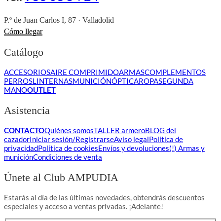
P.º de Juan Carlos I, 87 · Valladolid
Cómo llegar
Catálogo
ACCESORIOS
AIRE COMPRIMIDO
ARMAS
COMPLEMENTOS
PERROS
LINTERNAS
MUNICIÓN
ÓPTICA
ROPA
SEGUNDA
MANO
OUTLET
Asistencia
CONTACTO
Quiénes somos
TALLER armero
BLOG del
cazador
Iniciar sesión/Registrarse
Aviso legal
Política de
privacidad
Política de cookies
Envíos y devoluciones
(!) Armas y
munición
Condiciones de venta
Únete al Club AMPUDIA
Estarás al día de las últimas novedades, obtendrás descuentos
especiales y acceso a ventas privadas. ¡Adelante!