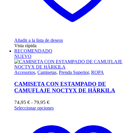
Añadir a la lista de deseos
Vista rápida
RECOMENDADO
NUEVO
Accesorios
,
Camisetas
,
Prenda Superior
,
ROPA
CAMISETA CON ESTAMPADO DE
CAMUFLAJE NOCTYX DE HÄRKILA
Rango
74,95
€
79,95
€
-
de
Este
Seleccionar opciones
precios:
producto
desde
tiene
74,95 €
múltiples
hasta
variantes.