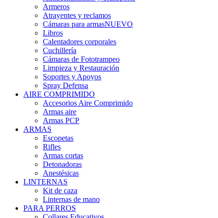
Armeros
Atrayentes y reclamos
Cámaras para armas
NUEVO
Libros
Calentadores corporales
Cuchillería
Cámaras de Fototrampeo
Limpieza y Restauración
Soportes y Apoyos
Spray Defensa
AIRE COMPRIMIDO
Accesorios Aire Comprimido
Armas aire
Armas PCP
ARMAS
Escopetas
Rifles
Armas cortas
Detonadoras
Anestésicas
LINTERNAS
Kit de caza
Linternas de mano
PARA PERROS
Collares Educativos