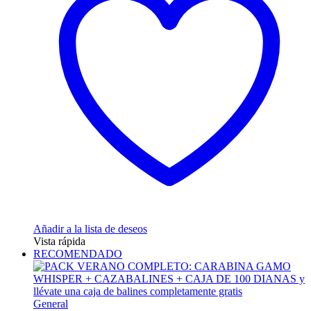
79,95 €
Las
opciones
se
pueden
elegir
en
la
página
de
producto
Añadir a la lista de deseos
Vista rápida
RECOMENDADO
General