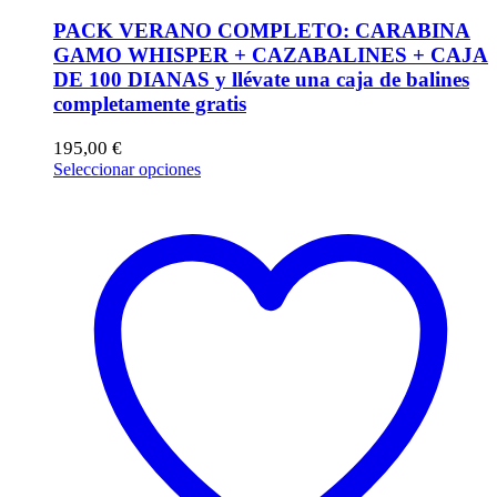
PACK VERANO COMPLETO: CARABINA
GAMO WHISPER + CAZABALINES + CAJA
DE 100 DIANAS y llévate una caja de balines
completamente gratis
195,00
€
Este
Seleccionar opciones
producto
tiene
múltiples
variantes.
Las
opciones
se
pueden
elegir
en
la
página
de
producto