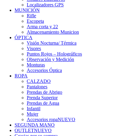
Localizadores GPS
MUNICIÓN
Rifle
Escopeta
Arma corta y 22
Almacenamiento Municion
ÓPTICA
Visión Nocturna/ Térmica
Visores
Puntos Rojos – Holográficos
Observación y Medición
Monturas
Accesorios Óptica
ROPA
CALZADO
Pantalones
Prendas de Abrigo
Prenda Superior
Prendas de Agua
Infantil
Mujer
Accesorios ropa
NUEVO
SEGUNDA MANO
OUTLET
NUEVO
Gracias por su compra