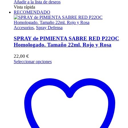
Añadir a la lista de deseos
Vista rápida
RECOMENDADO
Accesorios
,
Spray Defensa
SPRAY de PIMIENTA SABRE RED P22OC
Homologado. Tamaño 22ml. Rojo y Rosa
22,00
€
Este
Seleccionar opciones
producto
tiene
múltiples
variantes.
Las
opciones
se
pueden
elegir
en
la
página