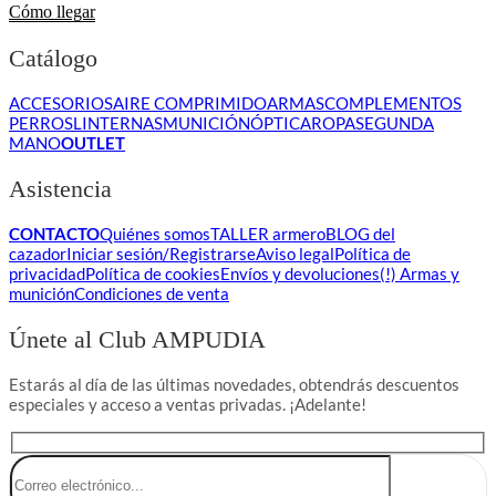
Cómo llegar
Catálogo
ACCESORIOS
AIRE COMPRIMIDO
ARMAS
COMPLEMENTOS
PERROS
LINTERNAS
MUNICIÓN
ÓPTICA
ROPA
SEGUNDA
MANO
OUTLET
Asistencia
CONTACTO
Quiénes somos
TALLER armero
BLOG del
cazador
Iniciar sesión/Registrarse
Aviso legal
Política de
privacidad
Política de cookies
Envíos y devoluciones
(!) Armas y
munición
Condiciones de venta
Únete al Club AMPUDIA
Estarás al día de las últimas novedades, obtendrás descuentos
especiales y acceso a ventas privadas. ¡Adelante!