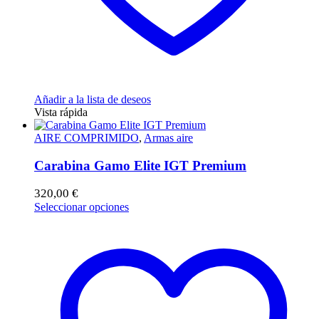
Añadir a la lista de deseos
Vista rápida
AIRE COMPRIMIDO
,
Armas aire
Carabina Gamo Elite IGT Premium
320,00
€
Este
Seleccionar opciones
producto
tiene
múltiples
variantes.
Las
opciones
se
pueden