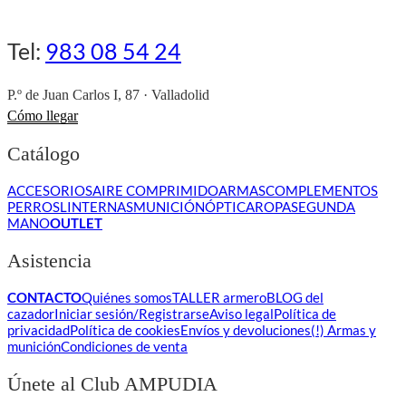
Tel:
983 08 54 24
P.º de Juan Carlos I, 87 · Valladolid
Cómo llegar
Catálogo
ACCESORIOS
AIRE COMPRIMIDO
ARMAS
COMPLEMENTOS
PERROS
LINTERNAS
MUNICIÓN
ÓPTICA
ROPA
SEGUNDA
MANO
OUTLET
Asistencia
CONTACTO
Quiénes somos
TALLER armero
BLOG del
cazador
Iniciar sesión/Registrarse
Aviso legal
Política de
privacidad
Política de cookies
Envíos y devoluciones
(!) Armas y
munición
Condiciones de venta
Únete al Club AMPUDIA