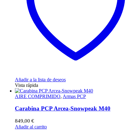
elegir
en
la
página
de
producto
Añadir a la lista de deseos
Vista rápida
AIRE COMPRIMIDO
,
Armas PCP
Carabina PCP Arcea-Snowpeak M40
849,00
€
Añadir al carrito