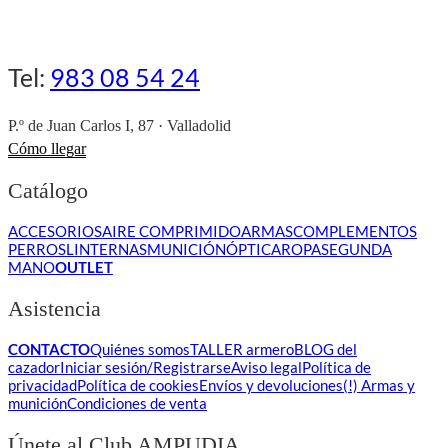
Tel:
983 08 54 24
P.º de Juan Carlos I, 87 · Valladolid
Cómo llegar
Catálogo
ACCESORIOS
AIRE COMPRIMIDO
ARMAS
COMPLEMENTOS
PERROS
LINTERNAS
MUNICIÓN
ÓPTICA
ROPA
SEGUNDA
MANO
OUTLET
Asistencia
CONTACTO
Quiénes somos
TALLER armero
BLOG del
cazador
Iniciar sesión/Registrarse
Aviso legal
Política de
privacidad
Política de cookies
Envíos y devoluciones
(!) Armas y
munición
Condiciones de venta
Únete al Club AMPUDIA