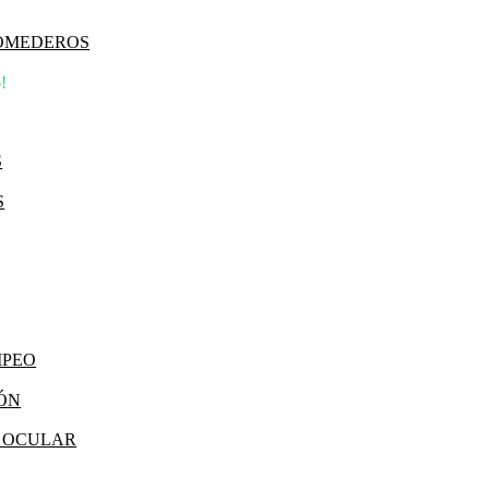
COMEDEROS
!
S
S
MPEO
IÓN
Y OCULAR