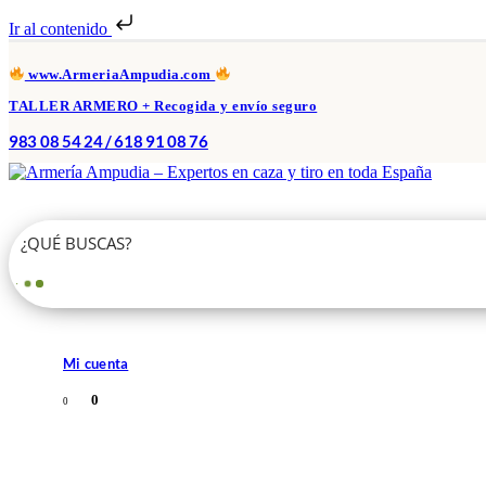
Ir al contenido
www.ArmeriaAmpudia.com
TALLER ARMERO + Recogida y envío seguro
983 08 54 24 / 618 91 08 76
Mi cuenta
0
0