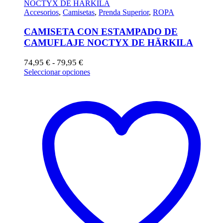
Accesorios
,
Camisetas
,
Prenda Superior
,
ROPA
CAMISETA CON ESTAMPADO DE
CAMUFLAJE NOCTYX DE HÄRKILA
Rango
74,95
€
79,95
€
-
de
Este
Seleccionar opciones
precios:
producto
desde
tiene
74,95 €
múltiples
hasta
variantes.
79,95 €
Las
opciones
se
pueden
elegir
en
la
página
de
producto