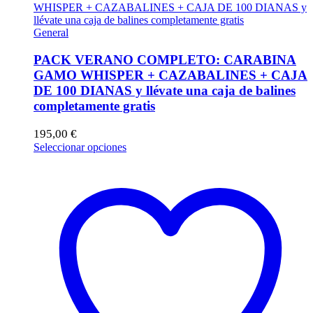
General
PACK VERANO COMPLETO: CARABINA
GAMO WHISPER + CAZABALINES + CAJA
DE 100 DIANAS y llévate una caja de balines
completamente gratis
195,00
€
Este
Seleccionar opciones
producto
tiene
múltiples
variantes.
Las
opciones
se
pueden
elegir
en
la
página
de