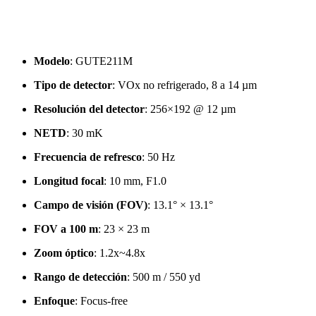
Modelo
: GUTE211M
Tipo de detector
: VOx no refrigerado, 8 a 14 µm
Resolución del detector
: 256×192 @ 12 µm
NETD
: 30 mK
Frecuencia de refresco
: 50 Hz
Longitud focal
: 10 mm, F1.0
Campo de visión (FOV)
: 13.1° × 13.1°
FOV a 100 m
: 23 × 23 m
Zoom óptico
: 1.2x~4.8x
Rango de detección
: 500 m / 550 yd
Enfoque
: Focus-free