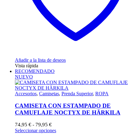
Añadir a la lista de deseos
Vista rápida
RECOMENDADO
NUEVO
Accesorios
,
Camisetas
,
Prenda Superior
,
ROPA
CAMISETA CON ESTAMPADO DE
CAMUFLAJE NOCTYX DE HÄRKILA
Rango
74,95
€
79,95
€
-
de
Este
Seleccionar opciones
precios:
producto