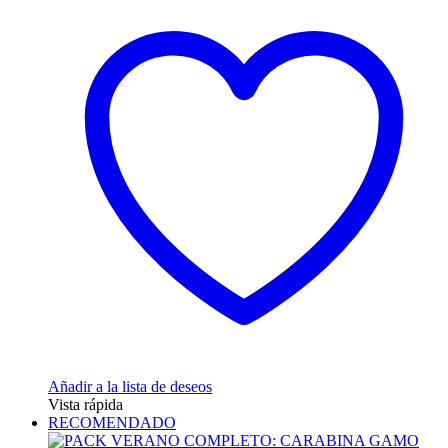
desde
tiene
74,95 €
múltiples
hasta
variantes.
79,95 €
Las
opciones
se
pueden
elegir
en
la
página
de
producto
Añadir a la lista de deseos
Vista rápida
RECOMENDADO