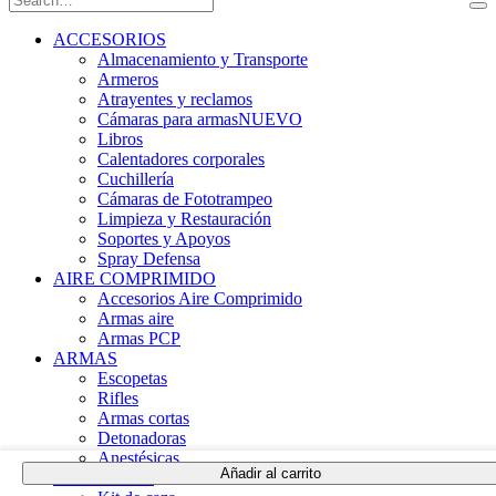
ACCESORIOS
Almacenamiento y Transporte
Armeros
Atrayentes y reclamos
Cámaras para armas
NUEVO
Libros
Calentadores corporales
Cuchillería
Cámaras de Fototrampeo
Limpieza y Restauración
Soportes y Apoyos
Spray Defensa
AIRE COMPRIMIDO
Accesorios Aire Comprimido
Armas aire
Armas PCP
ARMAS
Escopetas
Rifles
Armas cortas
Detonadoras
Anestésicas
Añadir al carrito
LINTERNAS