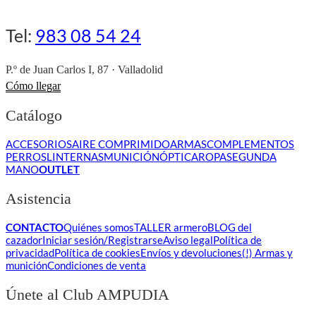
Tel:
983 08 54 24
P.º de Juan Carlos I, 87 · Valladolid
Cómo llegar
Catálogo
ACCESORIOS
AIRE COMPRIMIDO
ARMAS
COMPLEMENTOS
PERROS
LINTERNAS
MUNICIÓN
ÓPTICA
ROPA
SEGUNDA
MANO
OUTLET
Asistencia
CONTACTO
Quiénes somos
TALLER armero
BLOG del
cazador
Iniciar sesión/Registrarse
Aviso legal
Política de
privacidad
Política de cookies
Envíos y devoluciones
(!) Armas y
munición
Condiciones de venta
Únete al Club AMPUDIA