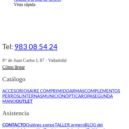
Vista rápida
Tel:
983 08 54 24
P.º de Juan Carlos I, 87 · Valladolid
Cómo llegar
Catálogo
ACCESORIOS
AIRE COMPRIMIDO
ARMAS
COMPLEMENTOS
PERROS
LINTERNAS
MUNICIÓN
ÓPTICA
ROPA
SEGUNDA
MANO
OUTLET
Asistencia
CONTACTO
Quiénes somos
TALLER armero
BLOG del