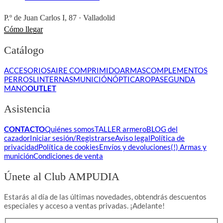
P.º de Juan Carlos I, 87 · Valladolid
Cómo llegar
Catálogo
ACCESORIOS
AIRE COMPRIMIDO
ARMAS
COMPLEMENTOS
PERROS
LINTERNAS
MUNICIÓN
ÓPTICA
ROPA
SEGUNDA
MANO
OUTLET
Asistencia
CONTACTO
Quiénes somos
TALLER armero
BLOG del
cazador
Iniciar sesión/Registrarse
Aviso legal
Política de
privacidad
Política de cookies
Envíos y devoluciones
(!) Armas y
munición
Condiciones de venta
Únete al Club AMPUDIA
Estarás al día de las últimas novedades, obtendrás descuentos
especiales y acceso a ventas privadas. ¡Adelante!