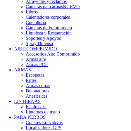
Atrayentes y reclamos
Cámaras para armas
NUEVO
Libros
Calentadores corporales
Cuchillería
Cámaras de Fototrampeo
Limpieza y Restauración
Soportes y Apoyos
Spray Defensa
AIRE COMPRIMIDO
Accesorios Aire Comprimido
Armas aire
Armas PCP
ARMAS
Escopetas
Rifles
Armas cortas
Detonadoras
Anestésicas
LINTERNAS
Kit de caza
Linternas de mano
PARA PERROS
Collares Educativos
Localizadores GPS