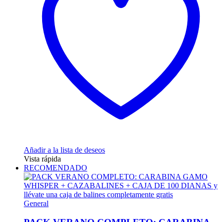
se
pueden
elegir
en
la
página
de
producto
Añadir a la lista de deseos
Vista rápida
RECOMENDADO
General