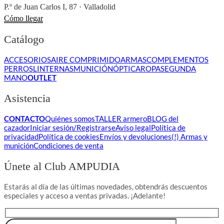
P.º de Juan Carlos I, 87 · Valladolid
Cómo llegar
Catálogo
ACCESORIOS
AIRE COMPRIMIDO
ARMAS
COMPLEMENTOS
PERROS
LINTERNAS
MUNICIÓN
ÓPTICA
ROPA
SEGUNDA
MANO
OUTLET
Asistencia
CONTACTO
Quiénes somos
TALLER armero
BLOG del
cazador
Iniciar sesión/Registrarse
Aviso legal
Política de
privacidad
Política de cookies
Envíos y devoluciones
(!) Armas y
munición
Condiciones de venta
Únete al Club AMPUDIA
Estarás al día de las últimas novedades, obtendrás descuentos
especiales y acceso a ventas privadas. ¡Adelante!