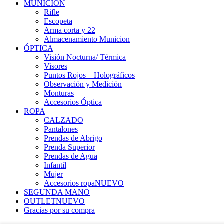
MUNICIÓN
Rifle
Escopeta
Arma corta y 22
Almacenamiento Municion
ÓPTICA
Visión Nocturna/ Térmica
Visores
Puntos Rojos – Holográficos
Observación y Medición
Monturas
Accesorios Óptica
ROPA
CALZADO
Pantalones
Prendas de Abrigo
Prenda Superior
Prendas de Agua
Infantil
Mujer
Accesorios ropa
NUEVO
SEGUNDA MANO
OUTLET
NUEVO
Gracias por su compra