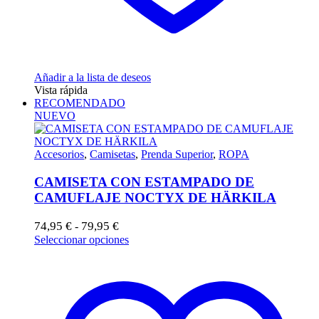
Añadir a la lista de deseos
Vista rápida
RECOMENDADO
NUEVO
Accesorios
,
Camisetas
,
Prenda Superior
,
ROPA
CAMISETA CON ESTAMPADO DE
CAMUFLAJE NOCTYX DE HÄRKILA
Rango
74,95
€
79,95
€
-
de
Este
Seleccionar opciones
precios:
producto
desde
tiene
74,95 €
múltiples
hasta
variantes.
79,95 €
Las
opciones