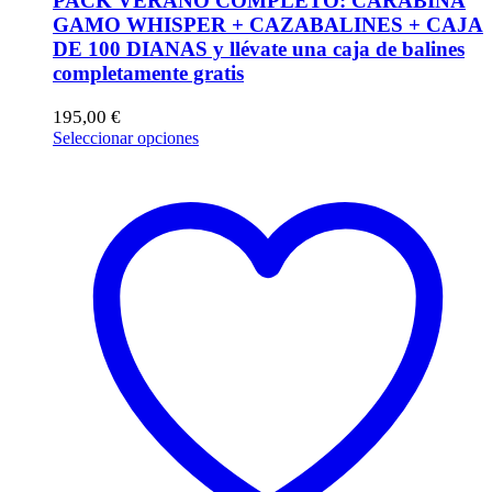
PACK VERANO COMPLETO: CARABINA
GAMO WHISPER + CAZABALINES + CAJA
DE 100 DIANAS y llévate una caja de balines
completamente gratis
195,00
€
Este
Seleccionar opciones
producto
tiene
múltiples
variantes.
Las
opciones
se
pueden
elegir
en
la
página
de
producto