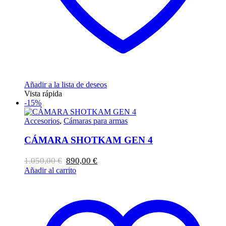
Añadir a la lista de deseos
Vista rápida
-15%
Accesorios
,
Cámaras para armas
CÁMARA SHOTKAM GEN 4
El
El
1.050,00
€
890,00
€
precio
precio
Añadir al carrito
original
actual
era:
es:
1.050,00 €.
890,00 €.