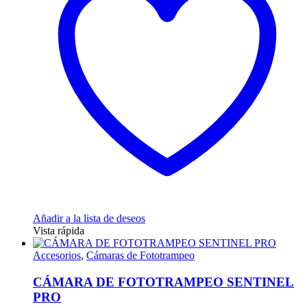
opciones
se
pueden
elegir
en
la
página
de
producto
Añadir a la lista de deseos
Vista rápida
Accesorios
,
Cámaras de Fototrampeo
CÁMARA DE FOTOTRAMPEO SENTINEL
PRO