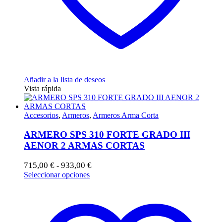
Añadir a la lista de deseos
Vista rápida
Accesorios
,
Armeros
,
Armeros Arma Corta
ARMERO SPS 310 FORTE GRADO III
AENOR 2 ARMAS CORTAS
Rango
715,00
€
933,00
€
-
de
Este
Seleccionar opciones
precios:
producto
desde
tiene
715,00 €
múltiples
hasta
variantes.
933,00 €
Las