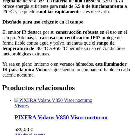
regulable de 5° a 35°
. La
batería de litio 18650
de 3200 mAh
ofrece energía suficiente para
más de 5,5 h de funcionamiento a
25 °C
y se puede
cambiar rápidamente
si es necesario.
Diseñado para uso exigente en el campo
El emisor IR destaca por su
construcción robusta
en el uso en el
campo. Además, la
carcasa con certificación IP67
protege de
forma fiable contra agua y polvo, mientras que el
rango de
temperatura de -30 °C a +50 °C
permite su uso en condiciones
meteorológicas extremas.
Ya sea en pleno invierno o en veranos húmedos,
este iluminador
IR para la mira Volans
sigue siendo un compañero fiable en cada
cacería nocturna.
Productos relacionados
Visores
PIXFRA Volans V850 Visor nocturno
689,00
€