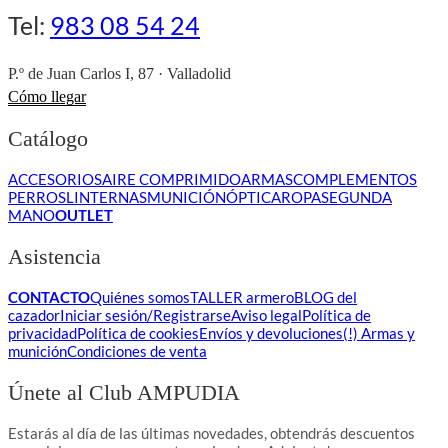
Tel:
983 08 54 24
P.º de Juan Carlos I, 87 · Valladolid
Cómo llegar
Catálogo
ACCESORIOS
AIRE COMPRIMIDO
ARMAS
COMPLEMENTOS
PERROS
LINTERNAS
MUNICIÓN
ÓPTICA
ROPA
SEGUNDA
MANO
OUTLET
Asistencia
CONTACTO
Quiénes somos
TALLER armero
BLOG del
cazador
Iniciar sesión/Registrarse
Aviso legal
Política de
privacidad
Política de cookies
Envíos y devoluciones
(!) Armas y
munición
Condiciones de venta
Únete al Club AMPUDIA
Estarás al día de las últimas novedades, obtendrás descuentos