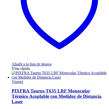
elegir
en
la
página
de
producto
Añadir a la lista de deseos
Vista rápida
Visores
PIXFRA Taurus T635 LRF Monocular
Térmico Acoplable con Medidor de Distancia
Laser