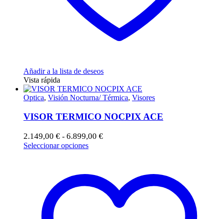
Añadir a la lista de deseos
Vista rápida
Optica
,
Visión Nocturna/ Térmica
,
Visores
VISOR TERMICO NOCPIX ACE
Rango
2.149,00
€
6.899,00
€
-
de
Este
Seleccionar opciones
precios:
producto
desde
tiene
2.149,00 €
múltiples
hasta
variantes.
6.899,00 €
Las
opciones
se
pueden