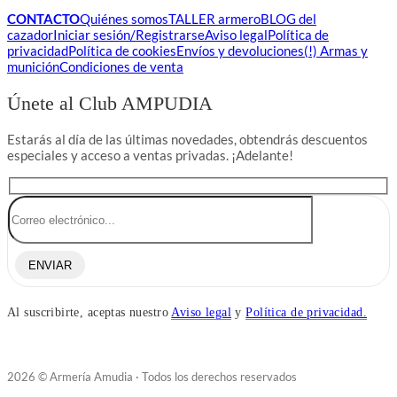
CONTACTO
Quiénes somos
TALLER armero
BLOG del
cazador
Iniciar sesión/Registrarse
Aviso legal
Política de
privacidad
Política de cookies
Envíos y devoluciones
(!) Armas y
munición
Condiciones de venta
Únete al Club AMPUDIA
Estarás al día de las últimas novedades, obtendrás descuentos
especiales y acceso a ventas privadas. ¡Adelante!
ENVIAR
Al suscribirte, aceptas nuestro
Aviso legal
y
Política de privacidad.
2026 © Armería Amudia · Todos los derechos reservados