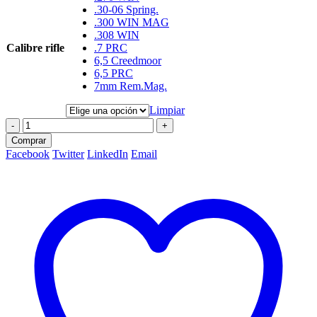
.30-06 Spring.
.300 WIN MAG
.308 WIN
Calibre rifle
.7 PRC
6,5 Creedmoor
6,5 PRC
7mm Rem.Mag.
Limpiar
-
+
Comprar
Facebook
Twitter
LinkedIn
Email