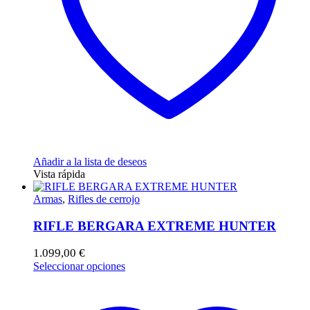
la
página
de
producto
Añadir a la lista de deseos
Vista rápida
Armas
,
Rifles de cerrojo
RIFLE BERGARA EXTREME HUNTER
1.099,00
€
Este
Seleccionar opciones
producto
tiene
múltiples