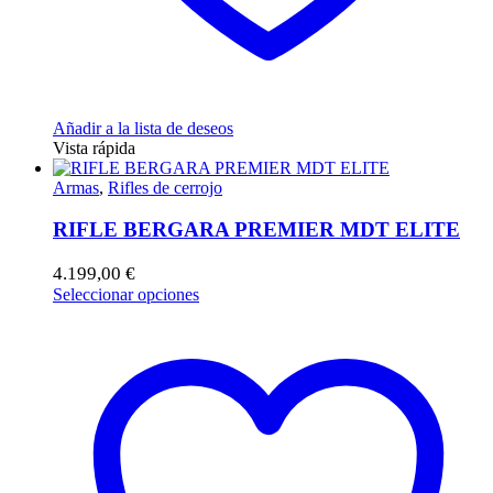
Añadir a la lista de deseos
Vista rápida
Armas
,
Rifles de cerrojo
RIFLE BERGARA PREMIER MDT ELITE
4.199,00
€
Este
Seleccionar opciones
producto
tiene
múltiples
variantes.
Las
opciones
se
pueden
elegir
en