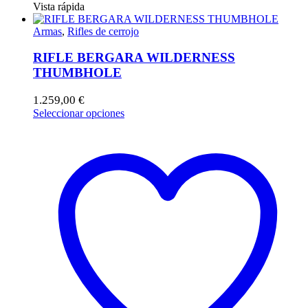
Vista rápida
Armas
,
Rifles de cerrojo
RIFLE BERGARA WILDERNESS
THUMBHOLE
1.259,00
€
Este
Seleccionar opciones
producto
tiene
múltiples
variantes.
Las
opciones
se
pueden
elegir
en
la
página
de
producto