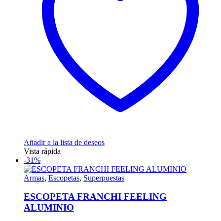
pueden
elegir
en
la
página
de
producto
Añadir a la lista de deseos
Vista rápida
-31%
Armas
,
Escopetas
,
Superpuestas
ESCOPETA FRANCHI FEELING
ALUMINIO