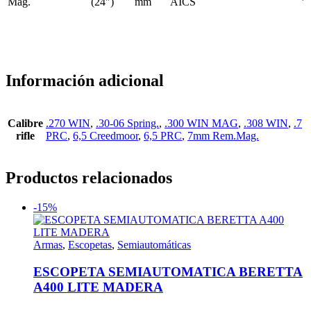
Mag.
(24″)
mm
AICS
Información adicional
Calibre
.270 WIN
,
.30-06 Spring.
,
.300 WIN MAG
,
.308 WIN
,
.7
rifle
PRC
,
6,5 Creedmoor
,
6,5 PRC
,
7mm Rem.Mag.
Productos relacionados
-15%
Armas
,
Escopetas
,
Semiautomáticas
ESCOPETA SEMIAUTOMATICA BERETTA
A400 LITE MADERA