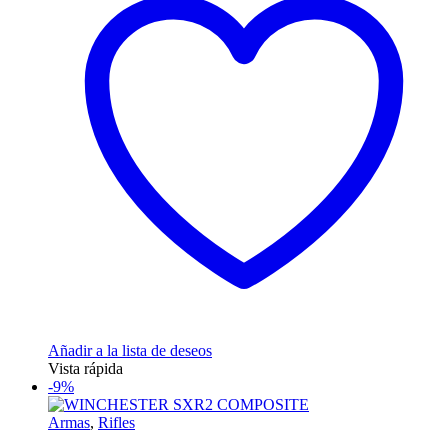
variantes.
Las
opciones
se
pueden
elegir
en
la
página
de
producto
Añadir a la lista de deseos
Vista rápida
-9%
Armas
,
Rifles