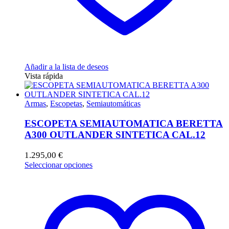
Añadir a la lista de deseos
Vista rápida
Armas
,
Escopetas
,
Semiautomáticas
ESCOPETA SEMIAUTOMATICA BERETTA
A300 OUTLANDER SINTETICA CAL.12
1.295,00
€
Este
Seleccionar opciones
producto
tiene
múltiples
variantes.
Las
opciones
se