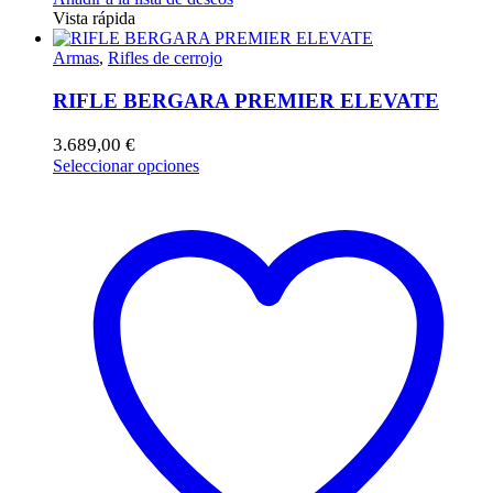
Vista rápida
Armas
,
Rifles de cerrojo
RIFLE BERGARA PREMIER ELEVATE
3.689,00
€
Este
Seleccionar opciones
producto
tiene
múltiples
variantes.
Las
opciones
se
pueden
elegir
en
la
página
de
producto