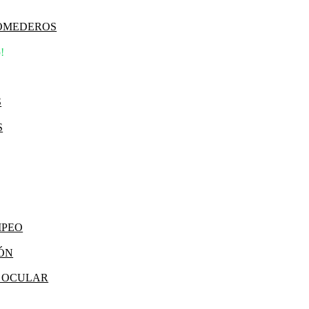
COMEDEROS
!
S
S
MPEO
IÓN
Y OCULAR