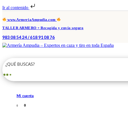
Ir al contenido
www.ArmeriaAmpudia.com
TALLER ARMERO + Recogida y envío seguro
983 08 54 24 / 618 91 08 76
Mi cuenta
0
0