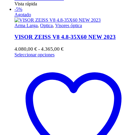
Vista rápida
-5%
Agotado
Arma Larga
,
Optica
,
Visores óptica
VISOR ZEISS V8 4.8-35X60 NEW 2023
Rango
4.080,00
€
4.365,00
€
-
de
Este
Seleccionar opciones
precios:
producto
desde
tiene
4.080,00 €
múltiples
hasta
variantes.
4.365,00 €
Las
opciones
se
pueden
elegir
en
la
página
de
producto