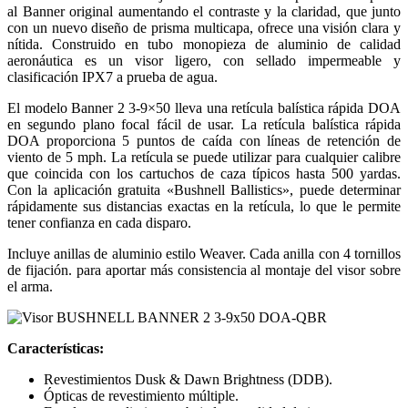
al Banner original aumentando el contraste y la claridad, que junto
con un nuevo diseño de prisma multicapa, ofrece una visión clara y
nítida. Construido en tubo monopieza de aluminio de calidad
aeronáutica es un visor ligero, con sellado impermeable y
clasificación IPX7 a prueba de agua.
El modelo Banner 2 3-9×50 lleva una retícula balística rápida DOA
en segundo plano focal fácil de usar. La retícula balística rápida
DOA proporciona 5 puntos de caída con líneas de retención de
viento de 5 mph. La retícula se puede utilizar para cualquier calibre
que coincida con los cartuchos de caza típicos hasta 500 yardas.
Con la aplicación gratuita «Bushnell Ballistics», puede determinar
rápidamente sus distancias exactas en la retícula, lo que le permite
tener confianza en cada disparo.
Incluye anillas de aluminio
estilo
W
eaver
. Cada anilla
con 4 tornillos
de fijación. para aportar más consistencia al montaje del visor sobre
el arma.
Características:
Revestimientos Dusk & Dawn Brightness (DDB).
Ópticas de revestimiento múltiple.