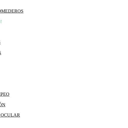
COMEDEROS
!
S
S
MPEO
IÓN
Y OCULAR