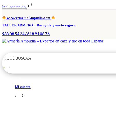
Ir al contenido
www.ArmeriaAmpudia.com
TALLER ARMERO + Recogida y envío seguro
983 08 54 24 / 618 91 08 76
Mi cuenta
0
0