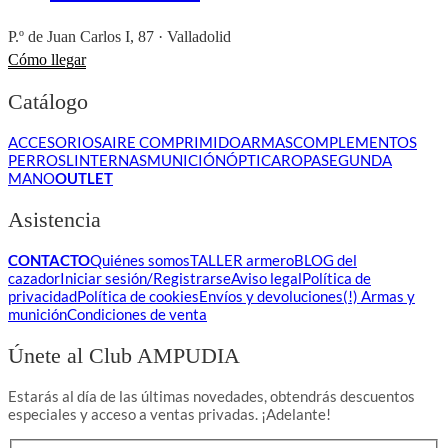
P.º de Juan Carlos I, 87 · Valladolid
Cómo llegar
Catálogo
ACCESORIOS
AIRE COMPRIMIDO
ARMAS
COMPLEMENTOS
PERROS
LINTERNAS
MUNICIÓN
ÓPTICA
ROPA
SEGUNDA
MANO
OUTLET
Asistencia
CONTACTO
Quiénes somos
TALLER armero
BLOG del
cazador
Iniciar sesión/Registrarse
Aviso legal
Política de
privacidad
Política de cookies
Envíos y devoluciones
(!) Armas y
munición
Condiciones de venta
Únete al Club AMPUDIA
Estarás al día de las últimas novedades, obtendrás descuentos
especiales y acceso a ventas privadas. ¡Adelante!