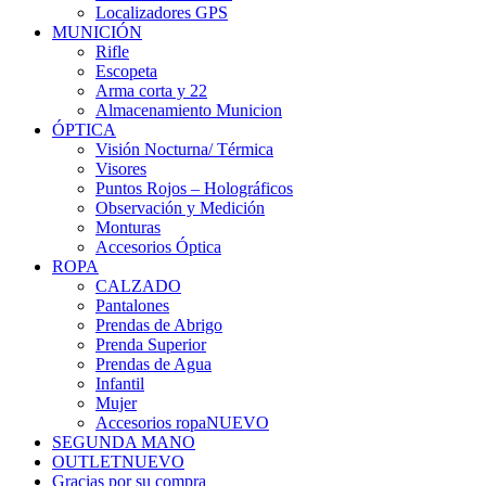
Localizadores GPS
MUNICIÓN
Rifle
Escopeta
Arma corta y 22
Almacenamiento Municion
ÓPTICA
Visión Nocturna/ Térmica
Visores
Puntos Rojos – Holográficos
Observación y Medición
Monturas
Accesorios Óptica
ROPA
CALZADO
Pantalones
Prendas de Abrigo
Prenda Superior
Prendas de Agua
Infantil
Mujer
Accesorios ropa
NUEVO
SEGUNDA MANO
OUTLET
NUEVO
Gracias por su compra