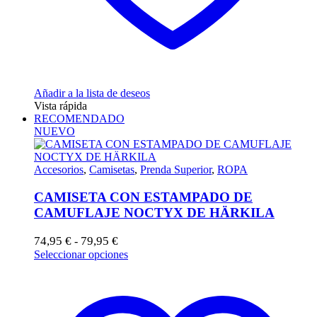
Añadir a la lista de deseos
Vista rápida
RECOMENDADO
NUEVO
Accesorios
,
Camisetas
,
Prenda Superior
,
ROPA
CAMISETA CON ESTAMPADO DE
CAMUFLAJE NOCTYX DE HÄRKILA
Rango
74,95
€
79,95
€
-
de
Este
Seleccionar opciones
precios:
producto
desde
tiene
74,95 €
múltiples
hasta
variantes.
79,95 €