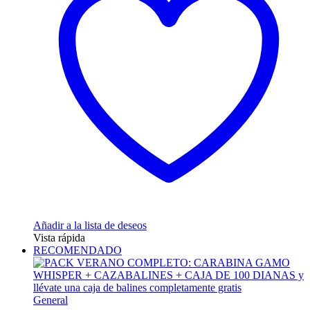
Las
opciones
se
pueden
elegir
en
la
página
de
producto
Añadir a la lista de deseos
Vista rápida
RECOMENDADO
General