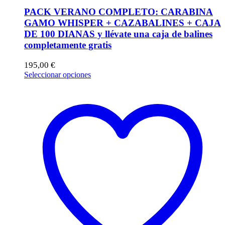
PACK VERANO COMPLETO: CARABINA
GAMO WHISPER + CAZABALINES + CAJA
DE 100 DIANAS y llévate una caja de balines
completamente gratis
195,00
€
Este
Seleccionar opciones
producto
tiene
múltiples
variantes.
Las
opciones
se
pueden
elegir
en
la
página
de
producto