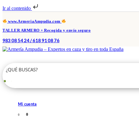
Ir al contenido
www.ArmeriaAmpudia.com
TALLER ARMERO + Recogida y envío seguro
983 08 54 24 / 618 91 08 76
Mi cuenta
0
0