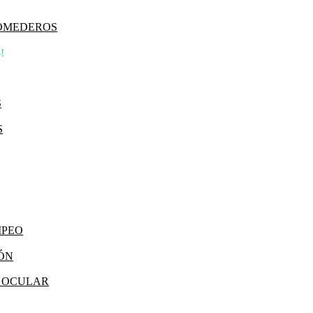
COMEDEROS
!
S
S
MPEO
IÓN
Y OCULAR