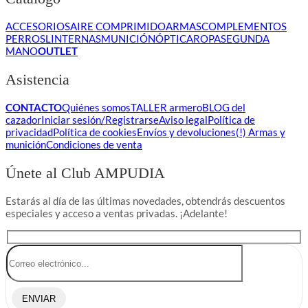
ACCESORIOS
AIRE COMPRIMIDO
ARMAS
COMPLEMENTOS
PERROS
LINTERNAS
MUNICIÓN
ÓPTICA
ROPA
SEGUNDA
MANO
OUTLET
Asistencia
CONTACTO
Quiénes somos
TALLER armero
BLOG del
cazador
Iniciar sesión/Registrarse
Aviso legal
Política de
privacidad
Política de cookies
Envíos y devoluciones
(!) Armas y
munición
Condiciones de venta
Únete al Club AMPUDIA
Estarás al día de las últimas novedades, obtendrás descuentos
especiales y acceso a ventas privadas. ¡Adelante!
ENVIAR