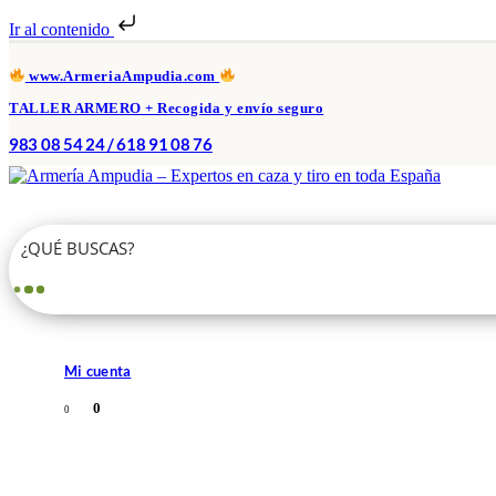
Ir al contenido
www.ArmeriaAmpudia.com
TALLER ARMERO + Recogida y envío seguro
983 08 54 24 / 618 91 08 76
Mi cuenta
0
0