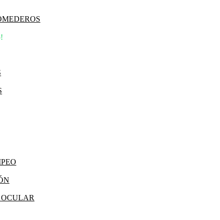
COMEDEROS
!
S
S
MPEO
IÓN
Y OCULAR