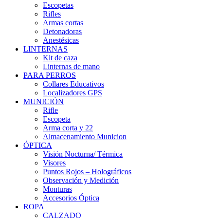
Escopetas
Rifles
Armas cortas
Detonadoras
Anestésicas
LINTERNAS
Kit de caza
Linternas de mano
PARA PERROS
Collares Educativos
Localizadores GPS
MUNICIÓN
Rifle
Escopeta
Arma corta y 22
Almacenamiento Municion
ÓPTICA
Visión Nocturna/ Térmica
Visores
Puntos Rojos – Holográficos
Observación y Medición
Monturas
Accesorios Óptica
ROPA
CALZADO