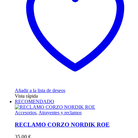
se
pueden
elegir
en
la
página
de
producto
Añadir a la lista de deseos
Vista rápida
RECOMENDADO
Accesorios
,
Atrayentes y reclamos
RECLAMO CORZO NORDIK ROE
35,00
€