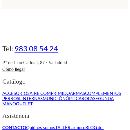
Tel:
983 08 54 24
P.º de Juan Carlos I, 87 · Valladolid
Cómo llegar
Catálogo
ACCESORIOS
AIRE COMPRIMIDO
ARMAS
COMPLEMENTOS
PERROS
LINTERNAS
MUNICIÓN
ÓPTICA
ROPA
SEGUNDA
MANO
OUTLET
Asistencia
CONTACTO
Quiénes somos
TALLER armero
BLOG del