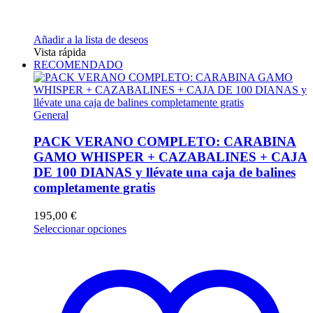
Añadir a la lista de deseos
Vista rápida
RECOMENDADO
General
PACK VERANO COMPLETO: CARABINA
GAMO WHISPER + CAZABALINES + CAJA
DE 100 DIANAS y llévate una caja de balines
completamente gratis
195,00
€
Este
Seleccionar opciones
producto
tiene
múltiples
variantes.
Las
opciones