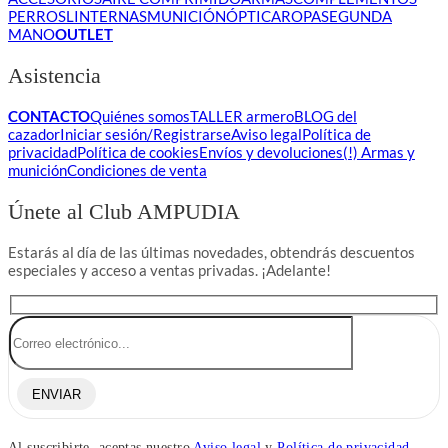
PERROS
LINTERNAS
MUNICIÓN
ÓPTICA
ROPA
SEGUNDA
MANO
OUTLET
Asistencia
CONTACTO
Quiénes somos
TALLER armero
BLOG del
cazador
Iniciar sesión/Registrarse
Aviso legal
Política de
privacidad
Política de cookies
Envíos y devoluciones
(!) Armas y
munición
Condiciones de venta
Únete al Club AMPUDIA
Estarás al día de las últimas novedades, obtendrás descuentos
especiales y acceso a ventas privadas. ¡Adelante!
ENVIAR
Al suscribirte, aceptas nuestro
Aviso legal
y
Política de privacidad.