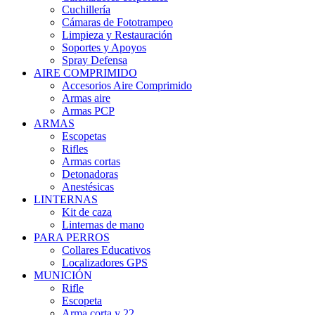
Cuchillería
Cámaras de Fototrampeo
Limpieza y Restauración
Soportes y Apoyos
Spray Defensa
AIRE COMPRIMIDO
Accesorios Aire Comprimido
Armas aire
Armas PCP
ARMAS
Escopetas
Rifles
Armas cortas
Detonadoras
Anestésicas
LINTERNAS
Kit de caza
Linternas de mano
PARA PERROS
Collares Educativos
Localizadores GPS
MUNICIÓN
Rifle
Escopeta
Arma corta y 22