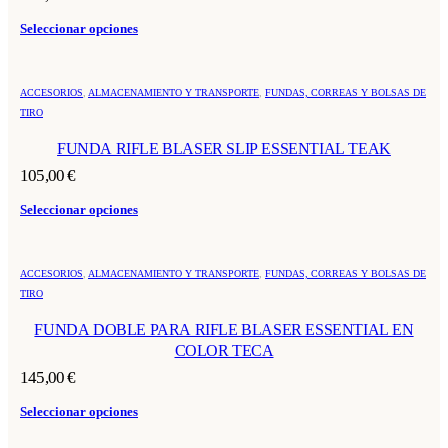
opciones
Este
se
Seleccionar opciones
producto
pueden
tiene
elegir
múltiples
en
Este
variantes.
ACCESORIOS
,
ALMACENAMIENTO Y TRANSPORTE
,
FUNDAS, CORREAS Y BOLSAS DE
la
producto
Las
TIRO
página
tiene
opciones
de
múltiples
FUNDA RIFLE BLASER SLIP ESSENTIAL TEAK
se
producto
variantes.
pueden
Las
105,00
€
elegir
opciones
en
Este
se
Seleccionar opciones
la
producto
pueden
página
tiene
elegir
de
múltiples
en
Este
producto
variantes.
ACCESORIOS
,
ALMACENAMIENTO Y TRANSPORTE
,
FUNDAS, CORREAS Y BOLSAS DE
la
producto
Las
TIRO
página
tiene
opciones
de
múltiples
FUNDA DOBLE PARA RIFLE BLASER ESSENTIAL EN
se
producto
variantes.
pueden
COLOR TECA
Las
elegir
opciones
145,00
€
en
se
la
Este
pueden
Seleccionar opciones
página
producto
elegir
de
tiene
en