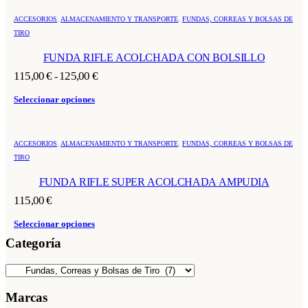
producto
múltiples
la
Este
variantes.
ACCESORIOS
,
ALMACENAMIENTO Y TRANSPORTE
,
FUNDAS, CORREAS Y BOLSAS DE
página
producto
Las
de
TIRO
tiene
opciones
producto
múltiples
FUNDA RIFLE ACOLCHADA CON BOLSILLO
se
variantes.
pueden
Las
Rango
115,00
€
125,00
€
-
elegir
opciones
de
en
Este
se
precios:
Seleccionar opciones
la
producto
pueden
desde
página
tiene
elegir
115,00 €
de
múltiples
en
Este
hasta
producto
variantes.
ACCESORIOS
,
ALMACENAMIENTO Y TRANSPORTE
,
FUNDAS, CORREAS Y BOLSAS DE
la
producto
125,00 €
Las
TIRO
página
tiene
opciones
de
múltiples
FUNDA RIFLE SUPER ACOLCHADA AMPUDIA
se
producto
variantes.
pueden
Las
115,00
€
elegir
opciones
en
Este
se
Seleccionar opciones
la
producto
pueden
Categoría
página
tiene
elegir
de
múltiples
en
producto
variantes.
la
Las
página
opciones
Marcas
de
se