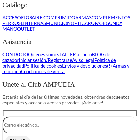
Catálogo
ACCESORIOS
AIRE COMPRIMIDO
ARMAS
COMPLEMENTOS
PERROS
LINTERNAS
MUNICIÓN
ÓPTICA
ROPA
SEGUNDA
MANO
OUTLET
Asistencia
CONTACTO
Quiénes somos
TALLER armero
BLOG del
cazador
Iniciar sesión/Registrarse
Aviso legal
Política de
privacidad
Política de cookies
Envíos y devoluciones
(!) Armas y
munición
Condiciones de venta
Únete al Club AMPUDIA
Estarás al día de las últimas novedades, obtendrás descuentos
especiales y acceso a ventas privadas. ¡Adelante!