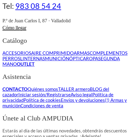
Tel:
983 08 54 24
P.º de Juan Carlos I, 87 · Valladolid
Cómo llegar
Catálogo
ACCESORIOS
AIRE COMPRIMIDO
ARMAS
COMPLEMENTOS
PERROS
LINTERNAS
MUNICIÓN
ÓPTICA
ROPA
SEGUNDA
MANO
OUTLET
Asistencia
CONTACTO
Quiénes somos
TALLER armero
BLOG del
cazador
Iniciar sesión/Registrarse
Aviso legal
Política de
privacidad
Política de cookies
Envíos y devoluciones
(!) Armas y
munición
Condiciones de venta
Únete al Club AMPUDIA
Estarás al día de las últimas novedades, obtendrás descuentos
especiales y acceso a ventas privadas. ¡Adelante!