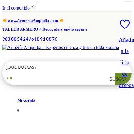
Ir al contenido
www.ArmeriaAmpudia.com
TALLER ARMERO + Recogida y envío seguro
983 08 54 24 / 618 91 08 76
Añadi
a la
lista
de
BUSCAR
deseos
Mi cuenta
0