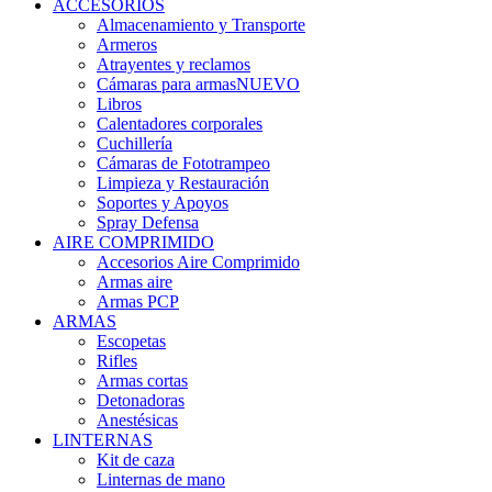
ACCESORIOS
Almacenamiento y Transporte
Armeros
Atrayentes y reclamos
Cámaras para armas
NUEVO
Libros
Calentadores corporales
Cuchillería
Cámaras de Fototrampeo
Limpieza y Restauración
Soportes y Apoyos
Spray Defensa
AIRE COMPRIMIDO
Accesorios Aire Comprimido
Armas aire
Armas PCP
ARMAS
Escopetas
Rifles
Armas cortas
Detonadoras
Anestésicas
LINTERNAS
Kit de caza
Linternas de mano