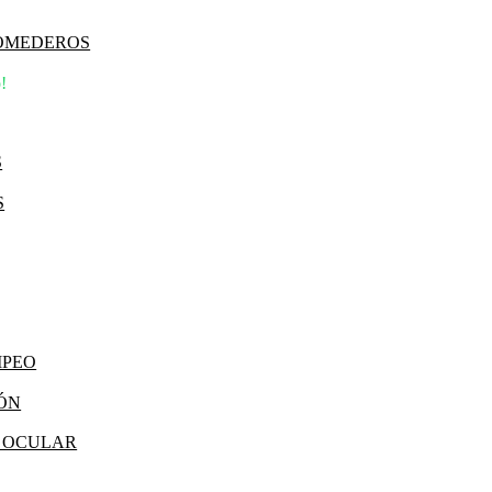
COMEDEROS
!
S
S
MPEO
IÓN
Y OCULAR