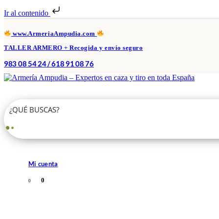
Ir al contenido
www.ArmeriaAmpudia.com
TALLER ARMERO + Recogida y envío seguro
983 08 54 24 / 618 91 08 76
Mi cuenta
0
0