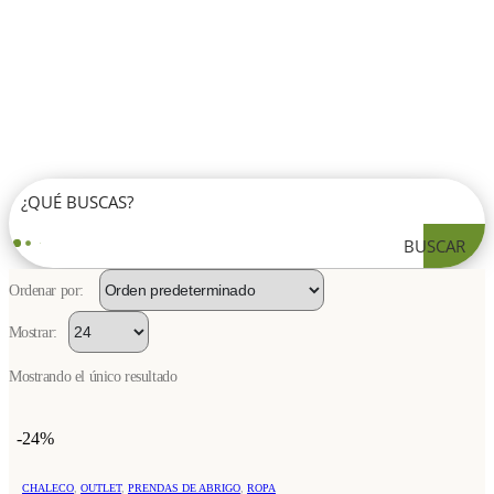
BUSCAR
Ordenar por:
Mostrar:
Mostrando el único resultado
-24%
Este
CHALECO
,
OUTLET
,
PRENDAS DE ABRIGO
,
ROPA