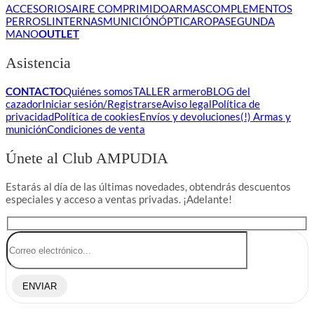
ACCESORIOS
AIRE COMPRIMIDO
ARMAS
COMPLEMENTOS
PERROS
LINTERNAS
MUNICIÓN
ÓPTICA
ROPA
SEGUNDA
MANO
OUTLET
Asistencia
CONTACTO
Quiénes somos
TALLER armero
BLOG del
cazador
Iniciar sesión/Registrarse
Aviso legal
Política de
privacidad
Política de cookies
Envíos y devoluciones
(!) Armas y
munición
Condiciones de venta
Únete al Club AMPUDIA
Estarás al día de las últimas novedades, obtendrás descuentos
especiales y acceso a ventas privadas. ¡Adelante!
ENVIAR