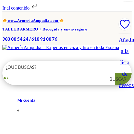
Ir al contenido
www.ArmeriaAmpudia.com
TALLER ARMERO + Recogida y envío seguro
983 08 54 24 / 618 91 08 76
Añadi
a la
lista
de
BUSCAR
deseos
Mi cuenta
0