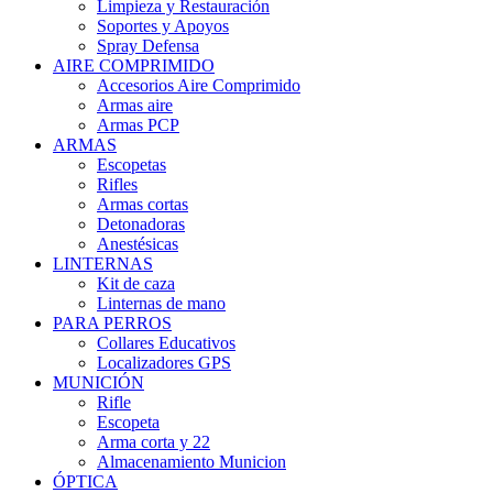
Limpieza y Restauración
Soportes y Apoyos
Spray Defensa
AIRE COMPRIMIDO
Accesorios Aire Comprimido
Armas aire
Armas PCP
ARMAS
Escopetas
Rifles
Armas cortas
Detonadoras
Anestésicas
LINTERNAS
Kit de caza
Linternas de mano
PARA PERROS
Collares Educativos
Localizadores GPS
MUNICIÓN
Rifle
Escopeta
Arma corta y 22
Almacenamiento Municion
ÓPTICA