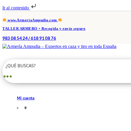
Ir al contenido
www.ArmeriaAmpudia.com
TALLER ARMERO + Recogida y envío seguro
983 08 54 24 / 618 91 08 76
Mi cuenta
0
0