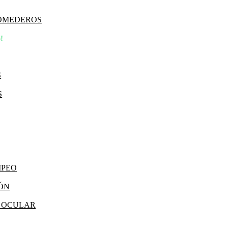
COMEDEROS
!
S
S
MPEO
IÓN
Y OCULAR