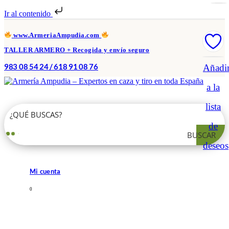
Ir al contenido
www.ArmeriaAmpudia.com
TALLER ARMERO + Recogida y envío seguro
983 08 54 24 / 618 91 08 76
Añadi
a la
lista
de
BUSCAR
deseos
Mi cuenta
0