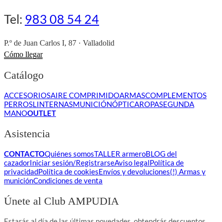
Tel:
983 08 54 24
P.º de Juan Carlos I, 87 · Valladolid
Cómo llegar
Catálogo
ACCESORIOS
AIRE COMPRIMIDO
ARMAS
COMPLEMENTOS
PERROS
LINTERNAS
MUNICIÓN
ÓPTICA
ROPA
SEGUNDA
MANO
OUTLET
Asistencia
CONTACTO
Quiénes somos
TALLER armero
BLOG del
cazador
Iniciar sesión/Registrarse
Aviso legal
Política de
privacidad
Política de cookies
Envíos y devoluciones
(!) Armas y
munición
Condiciones de venta
Únete al Club AMPUDIA
Estarás al día de las últimas novedades, obtendrás descuentos