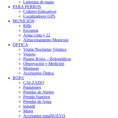
Linternas de mano
PARA PERROS
Collares Educativos
Localizadores GPS
MUNICIÓN
Rifle
Escopeta
Arma corta y 22
Almacenamiento Municion
ÓPTICA
Visión Nocturna/ Térmica
Visores
Puntos Rojos – Holográficos
Observación y Medición
Monturas
Accesorios Óptica
ROPA
CALZADO
Pantalones
Prendas de Abrigo
Prenda Superior
Prendas de Agua
Infantil
Mujer
Accesorios ropa
NUEVO