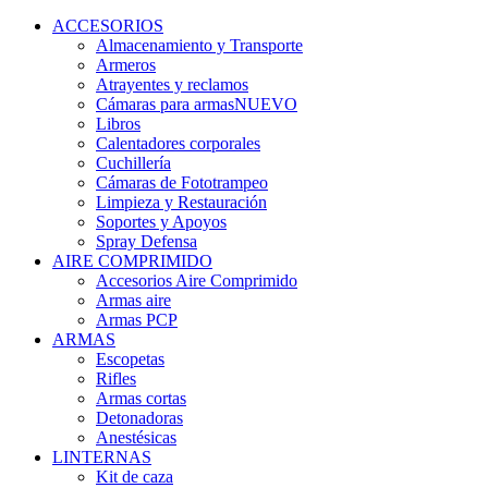
ACCESORIOS
Almacenamiento y Transporte
Armeros
Atrayentes y reclamos
Cámaras para armas
NUEVO
Libros
Calentadores corporales
Cuchillería
Cámaras de Fototrampeo
Limpieza y Restauración
Soportes y Apoyos
Spray Defensa
AIRE COMPRIMIDO
Accesorios Aire Comprimido
Armas aire
Armas PCP
ARMAS
Escopetas
Rifles
Armas cortas
Detonadoras
Anestésicas
LINTERNAS
Kit de caza