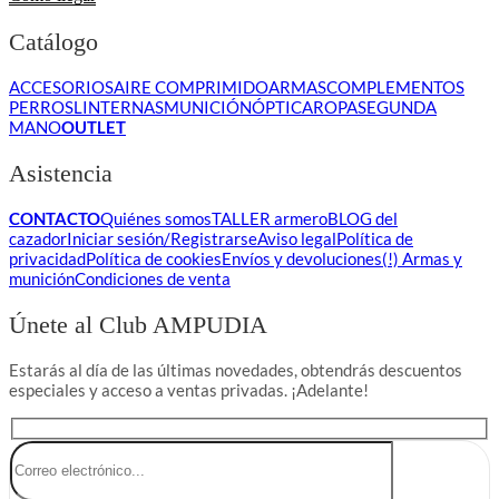
Catálogo
ACCESORIOS
AIRE COMPRIMIDO
ARMAS
COMPLEMENTOS
PERROS
LINTERNAS
MUNICIÓN
ÓPTICA
ROPA
SEGUNDA
MANO
OUTLET
Asistencia
CONTACTO
Quiénes somos
TALLER armero
BLOG del
cazador
Iniciar sesión/Registrarse
Aviso legal
Política de
privacidad
Política de cookies
Envíos y devoluciones
(!) Armas y
munición
Condiciones de venta
Únete al Club AMPUDIA
Estarás al día de las últimas novedades, obtendrás descuentos
especiales y acceso a ventas privadas. ¡Adelante!