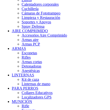
Calentadores corporales
Cuchillería
Cámaras de Fototrampeo
Limpieza y Restauración
Soportes y Apoyos
Spray Defensa
AIRE COMPRIMIDO
Accesorios Aire Comprimido
Armas aire
Armas PCP
ARMAS
Escopetas
Rifles
Armas cortas
Detonadoras
Anestésicas
LINTERNAS
Kit de caza
Linternas de mano
PARA PERROS
Collares Educativos
Localizadores GPS
MUNICIÓN
Rifle