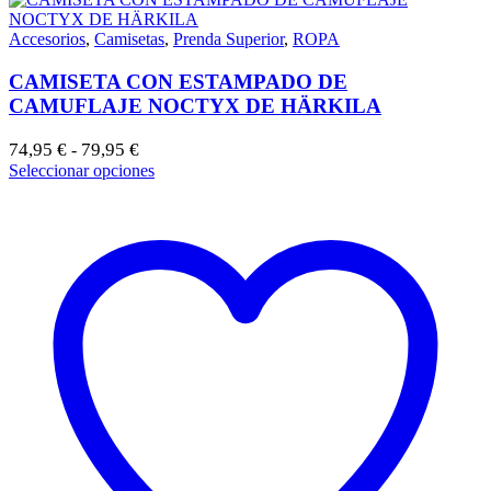
Accesorios
,
Camisetas
,
Prenda Superior
,
ROPA
CAMISETA CON ESTAMPADO DE
CAMUFLAJE NOCTYX DE HÄRKILA
Rango
74,95
€
79,95
€
-
de
Este
Seleccionar opciones
precios:
producto
desde
tiene
74,95 €
múltiples
hasta
variantes.
79,95 €
Las
opciones
se
pueden
elegir
en
la
página
de
producto