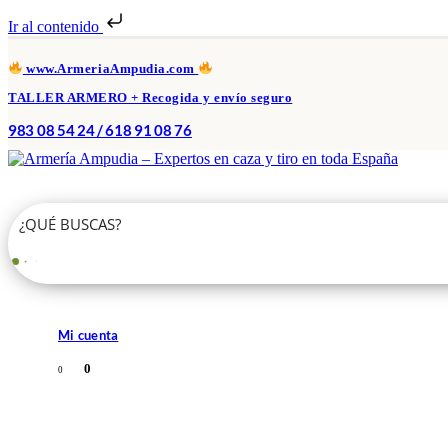
Ir al contenido
www.ArmeriaAmpudia.com
TALLER ARMERO + Recogida y envío seguro
983 08 54 24 / 618 91 08 76
Mi cuenta
0
0