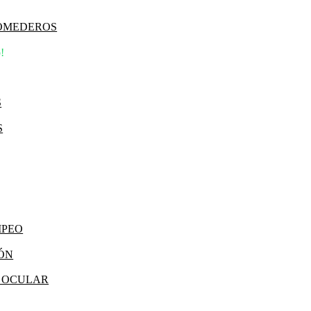
COMEDEROS
!
S
S
MPEO
IÓN
Y OCULAR