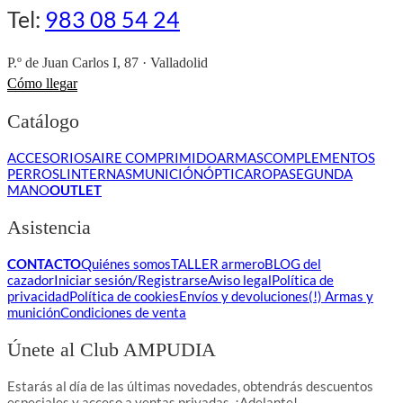
Tel:
983 08 54 24
P.º de Juan Carlos I, 87 · Valladolid
Cómo llegar
Catálogo
ACCESORIOS
AIRE COMPRIMIDO
ARMAS
COMPLEMENTOS
PERROS
LINTERNAS
MUNICIÓN
ÓPTICA
ROPA
SEGUNDA
MANO
OUTLET
Asistencia
CONTACTO
Quiénes somos
TALLER armero
BLOG del
cazador
Iniciar sesión/Registrarse
Aviso legal
Política de
privacidad
Política de cookies
Envíos y devoluciones
(!) Armas y
munición
Condiciones de venta
Únete al Club AMPUDIA
Estarás al día de las últimas novedades, obtendrás descuentos
especiales y acceso a ventas privadas. ¡Adelante!