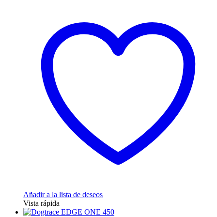
original
actual
era:
es:
19,00 €.
16,20 €.
Añadir a la lista de deseos
Vista rápida