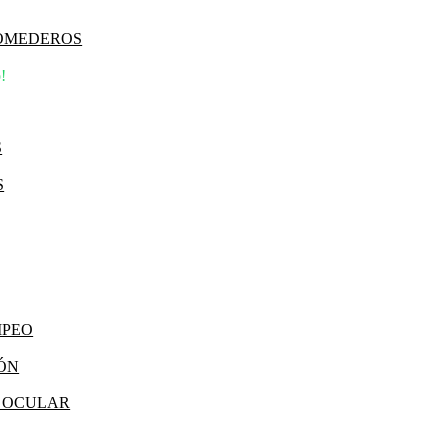
COMEDEROS
!
S
S
MPEO
IÓN
Y OCULAR