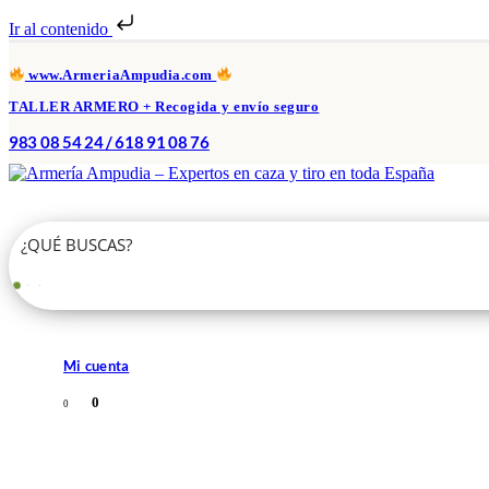
Ir al contenido
www.ArmeriaAmpudia.com
TALLER ARMERO + Recogida y envío seguro
983 08 54 24 / 618 91 08 76
Mi cuenta
0
0