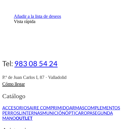
Añadir a la lista de deseos
Vista rápida
Tel:
983 08 54 24
P.º de Juan Carlos I, 87 · Valladolid
Cómo llegar
Catálogo
ACCESORIOS
AIRE COMPRIMIDO
ARMAS
COMPLEMENTOS
PERROS
LINTERNAS
MUNICIÓN
ÓPTICA
ROPA
SEGUNDA
MANO
OUTLET