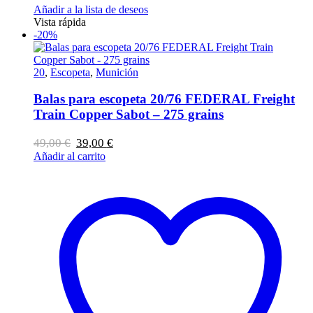
Añadir a la lista de deseos
Vista rápida
-20%
20
,
Escopeta
,
Munición
Balas para escopeta 20/76 FEDERAL Freight
Train Copper Sabot – 275 grains
El
El
49,00
€
39,00
€
precio
precio
Añadir al carrito
original
actual
era:
es:
49,00 €.
39,00 €.