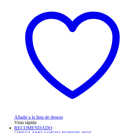
tiene
múltiples
variantes.
Las
opciones
se
pueden
elegir
en
la
página
de
producto
Añadir a la lista de deseos
Vista rápida
RECOMENDADO