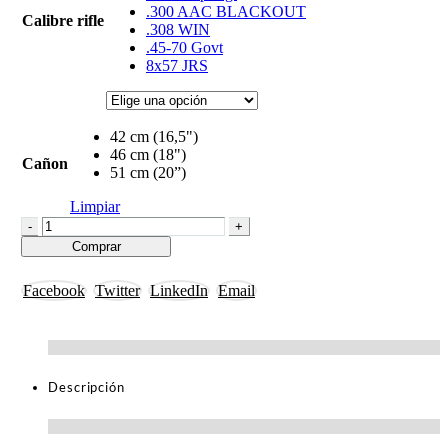
.300 AAC BLACKOUT
Calibre rifle
.308 WIN
.45-70 Govt
8x57 JRS
42 cm (16,5")
46 cm (18")
Cañon
51 cm (20”)
Limpiar
-
+
Comprar
Facebook
Twitter
LinkedIn
Email
Descripción