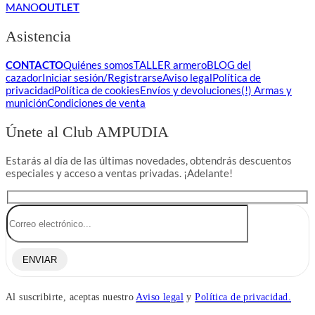
MANO
OUTLET
Asistencia
CONTACTO
Quiénes somos
TALLER armero
BLOG del
cazador
Iniciar sesión/Registrarse
Aviso legal
Política de
privacidad
Política de cookies
Envíos y devoluciones
(!) Armas y
munición
Condiciones de venta
Únete al Club AMPUDIA
Estarás al día de las últimas novedades, obtendrás descuentos
especiales y acceso a ventas privadas. ¡Adelante!
ENVIAR
Al suscribirte, aceptas nuestro
Aviso legal
y
Política de privacidad.