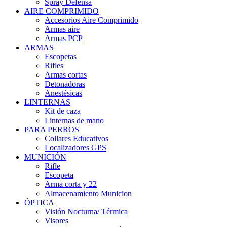
Spray Defensa
AIRE COMPRIMIDO
Accesorios Aire Comprimido
Armas aire
Armas PCP
ARMAS
Escopetas
Rifles
Armas cortas
Detonadoras
Anestésicas
LINTERNAS
Kit de caza
Linternas de mano
PARA PERROS
Collares Educativos
Localizadores GPS
MUNICIÓN
Rifle
Escopeta
Arma corta y 22
Almacenamiento Municion
ÓPTICA
Visión Nocturna/ Térmica
Visores