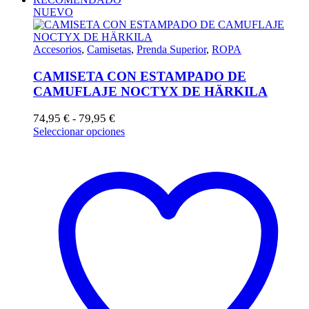
NUEVO
Accesorios
,
Camisetas
,
Prenda Superior
,
ROPA
CAMISETA CON ESTAMPADO DE
CAMUFLAJE NOCTYX DE HÄRKILA
Rango
74,95
€
79,95
€
-
de
Este
Seleccionar opciones
precios:
producto
desde
tiene
74,95 €
múltiples
hasta
variantes.
79,95 €
Las
opciones
se
pueden
elegir
en
la
página
de
producto